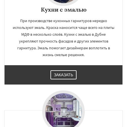
Кухни с эмалью
При производстве кухонных гарнитуров нередко
×
×
используют эмаль. Краска наносится чаще всего на плиты
Работаем по
УЗНАТЬ ПОДРОБНЕЕ
МДФ в несколько слоёв. Кухни с эмалью в Дубне
укрепляют прочность фасадов и других элементов
регионам
гарнитура. Эмаль помогает дизайнерам воплотить в
жизнь смелые решения.
Егорьевск
Жуковский
Зарайск
Звенигород
Ивантеевка
Истра
Кашира
Клин
Коломна
Королев
Котельники
Красноармейск
Красногорск
ЗАКАЗАТЬ
Краснозаводск
Краснознаменск
Кубинка
Куровское
Ликино-Дулево
Даю согласие на обработку персональных данных
Лобня
Лосино-Петровский
Луховицы
Лыткарино
Люберцы
Можайск
Мытищи
Наро-Фоминск
Ногинск
Одинцово
Озеры
Орехово-Зуево
Павловский Посад
Пересвет
Подольск
Протвино
Пушкино
Пущино
Раменское
Реутов
Рошаль
Рузф