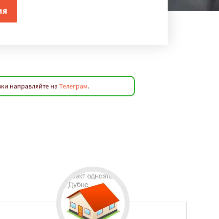
вки направляйте на
Телеграм
.