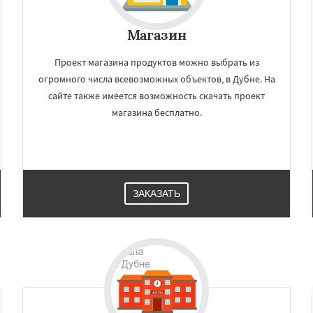
ино-Дулево
Лобня
Даю согласие на обработку персональных данных
ий
Луховицы
Лыткарино
Магазин
йск
Мытищи
огинск
Одинцово
Озеры
Павловский Посад
Проект магазина продуктов можно выбрать из
ьск
Протвино
Пушкино
огромного числа всевозможных объектов, в Дубне. На
ое
Реутов
Рошаль
Рузф
сайте также имеется возможность скачать проект
магазина бесплатно.
ЗАКАЗАТЬ