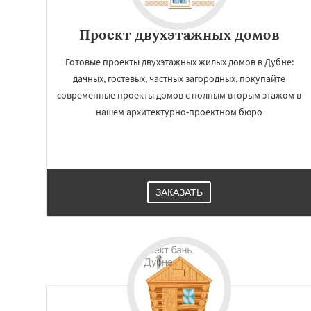
Проект двухэтажных домов
Готовые проекты двухэтажных жилых домов в Дубне:
дачных, гостевых, частных загородных, покупайте
современные проекты домов с полным вторым этажом в
нашем архитектурно-проектном бюро
ЗАКАЗАТЬ
Работае
регио
Егорьевск
Жуков
Звенигород
Ива
Клин
Коломна
Красноармейск
Краснозаводск