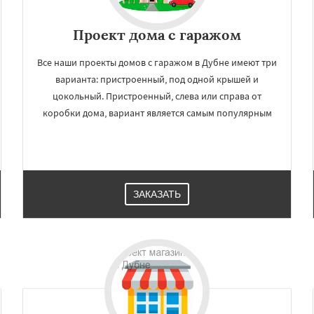
Проект дома с гаражом
Все наши проекты домов с гаражом в Дубне имеют три
варианта: пристроенный, под одной крышей и
цокольный. Пристроенный, слева или справа от
коробки дома, вариант является самым популярным
×
×
ЗАКАЗАТЬ
м по
УЗНАТЬ ПОДРОБНЕЕ
нам
ский
Зарайск
нтеевка
Истра
Кашира
Королев
Котельники
Красногорск
Краснознаменск
Кубинка