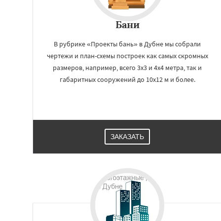
Куровское
Лик
Лосино-Петровск
Бани
Люберцы
Можа
Наро-Фоминск
Н
Орехово-Зуево
В рубрике «Проекты бань» в Дубне мы собрали
Пересвет
Подол
чертежи и план-схемы построек как самых скромных
Пущино
Раменск
размеров, например, всего 3х3 и 4х4 метра, так и
габаритных сооружений до 10х12 м и более.
ЗАКАЗАТЬ