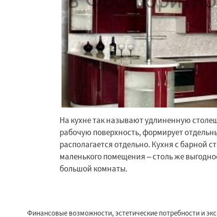
На кухне так называют удлиненную столе
рабочую поверхность, формирует отдельн
Работае
располагается отдельно. Кухня с барной 
регио
маленького помещения – столь же выгодное
большой комнаты.
Фряново
Хорлов
Шаховская
Финансовые возможности, эстетические потребности и эк