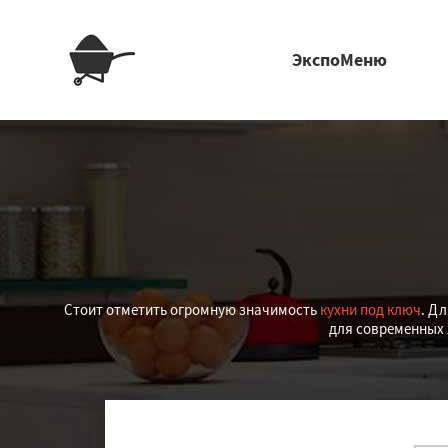
ЭкспоМеню
Стоит отметить огромную значимость
кухни под ключ
. Д
для современных 