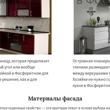
шницу, которая продолжает
Островная планиров
×
×
ый угол или вообще
техники размещаютс
м по
УЗНАТЬ ПОДРОБНЕЕ
стойкой в Фосфоритном для
между верхушками т
нам
 решение, как и для
Хозяйке не нужно с
кухне в Фосфоритно
о
Черкизово
Черусти
Материалы фасада
сплуатационные свойства — эти критерии лежат в основе выбора м