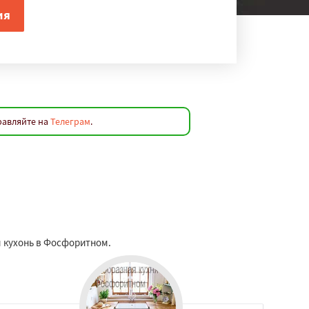
равляйте на
Телеграм
.
м кухонь в Фосфоритном.