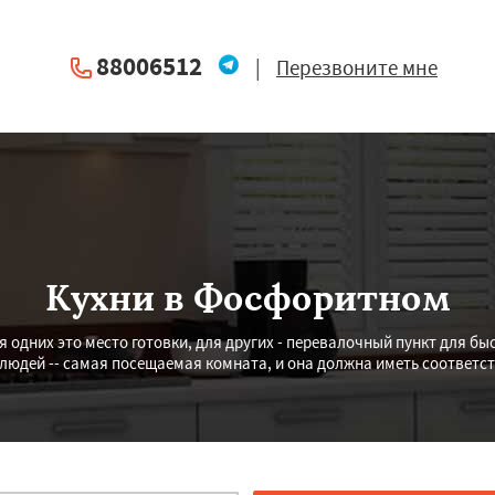
88006512
|
Перезвоните мне
Кухни в Фосфоритном
ля одних это место готовки, для других - перевалочный пункт для б
людей -- самая посещаемая комната, и она должна иметь соответс