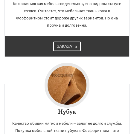
Кожаная мягкая мебель свидетельствует о видном статусе
хозяев. Считается, что мебельная ткань кожа в
Фосфоритном стоит дороже других вариантов. Но она
прочна и долговечна.
×
×
Работаем по
УЗНАТЬ ПОДРОБНЕЕ
регионам
ЗАКАЗАТЬ
Фряново
Хорлово
Черкизово
Черусти
Шаховская
Даю согласие на обработку персональных данных
Нубук
Качество обивки мягкой мебели – залог её долгой службы.
Покупка мебельной ткани нубука в Фосфоритном -- это