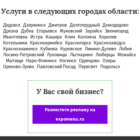
Услуги в следующих городах области:
Дедовск
Дзержинск
Дмитров
Долгопрудный
Домодедово
Дрезна
Дубна
Егорьевск
Жуковский
Зарайск
Звенигород
Ивантеевка
Истра
Кашира
Клин
Коломна
Королев
Котельники
Красноармейск
Красногорск
Краснозаводск
Краснознаменск
Кубинка
Куровское
Ликино-Дулево
Лобня
Лосино-Петровский
Луховицы
Лыткарино
Люберцы
Можайск
Мытищи
Наро-Фоминск
Ногинск
Одинцово
Озеры
Орехово-Зуево
Павловский Посад
Пересвет
Подольск
У Вас свой бизнес?
Разместите рекламу на
expomenu.ru