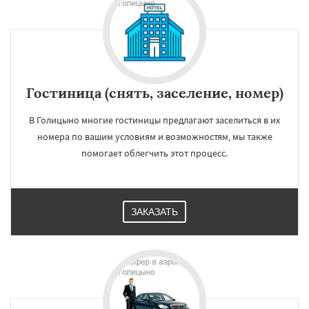
Долгопрудный
Домодедово
Дрезна
Дубна
Егорьевск
Жуковский
Зарайск
Звенигород
Ивантеевка
Истра
Кашира
Клин
Коломна
Королев
Котельники
Красноармейск
Красногорск
Даю согласие на обработку персональных данных
Краснозаводск
Краснознаменск
Кубинка
Куровское
Ликино-Дулево
Гостиница (снять, заселение, номер)
Лобня
Лосино-Петровский
Луховицы
Лыткарино
Люберцы
Можайск
Мытищи
В Голицыно многие гостиницы предлагают заселиться в их
Наро-Фоминск
Ногинск
Одинцово
Озеры
Орехово-Зуево
номера по вашим условиям и возможностям, мы также
Павловский Посад
Пересвет
Подольск
помогает облегчить этот процесс.
ЗАКАЗАТЬ