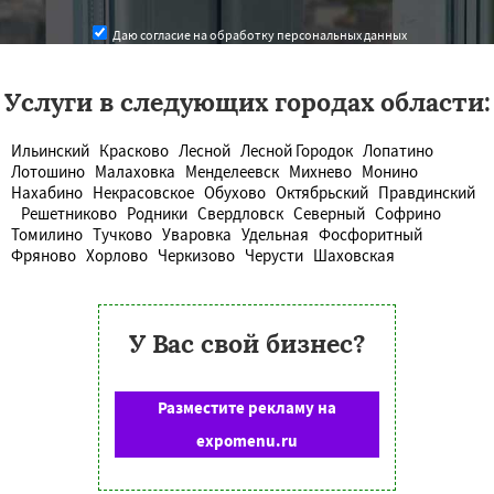
Даю согласие на обработку персональных данных
Услуги в следующих городах области:
Ильинский
Красково
Лесной
Лесной Городок
Лопатино
Лотошино
Малаховка
Менделеевск
Михнево
Монино
Нахабино
Некрасовское
Обухово
Октябрьский
Правдинский
Решетниково
Родники
Свердловск
Северный
Софрино
Томилино
Тучково
Уваровка
Удельная
Фосфоритный
Фряново
Хорлово
Черкизово
Черусти
Шаховская
У Вас свой бизнес?
Разместите рекламу на
expomenu.ru