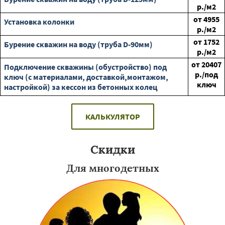
р./м2
от
4955
Установка колонки
р./м2
от
1752
Бурение скважин на воду (труба D-90мм)
р./м2
от
20407
Подключение скважины (обустройство) под
р./под
ключ (с материалами, доставкой,монтажом,
ключ
настройкой) за кессон из бетонных колец
КАЛЬКУЛЯТОР
Скидки
Для многодетных