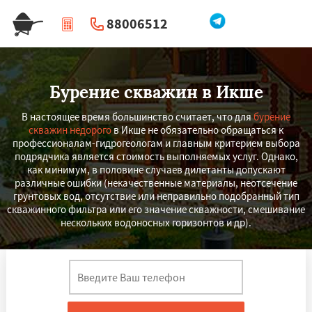
88006512
|
Перезвоните мне
Бурение скважин в Икше
В настоящее время большинство считает, что для
бурение
скважин недорого
в Икше не обязательно обращаться к
профессионалам-гидрогеологам и главным критерием выбора
подрядчика является стоимость выполняемых услуг. Однако,
как минимум, в половине случаев дилетанты допускают
различные ошибки (некачественные материалы, неотсечение
грунтовых вод, отсутствие или неправильно подобранный тип
скважинного фильтра или его значение скважности, смешивание
нескольких водоносных горизонтов и др).