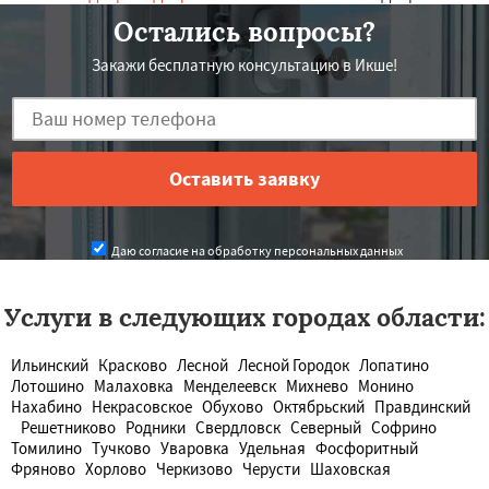
Остались вопросы?
Закажи бесплатную консультацию в Икше!
Даю согласие на обработку персональных данных
Услуги в следующих городах области:
Ильинский
Красково
Лесной
Лесной Городок
Лопатино
Лотошино
Малаховка
Менделеевск
Михнево
Монино
Нахабино
Некрасовское
Обухово
Октябрьский
Правдинский
Решетниково
Родники
Свердловск
Северный
Софрино
Томилино
Тучково
Уваровка
Удельная
Фосфоритный
Фряново
Хорлово
Черкизово
Черусти
Шаховская