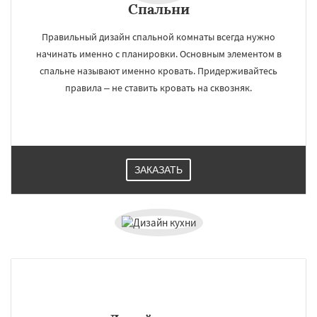
Спальни
Красково
Лесной
Лесной Городок
Правильный дизайн спальной комнаты всегда нужно
Лопатино
Лотошино
Малаховка
Менделеевск
Михнево
Монино
начинать именно с планировки. Основным элементом в
Нахабино
Некрасовское
Обухово
спальне называют именно кровать. Придерживайтесь
Октябрьский
Правдинский
Решетниково
правила – не ставить кровать на сквозняк.
Родники
Свердловск
Северный
Даю согласие на обработку персональных данных
Софрино
Томилино
Тучково
Уваровка
Удельная
Фосфоритный
Фряново
Хорлово
Черкизово
Черусти
Шаховская
ЗАКАЗАТЬ