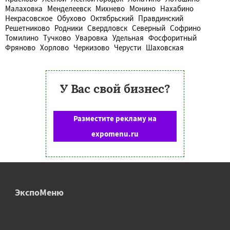
Малаховка
Менделеевск
Михнево
Монино
Нахабино
Некрасовское
Обухово
Октябрьский
Правдинский
Решетниково
Родники
Свердловск
Северный
Софрино
Томилино
Тучково
Уваровка
Удельная
Фосфоритный
Фряново
Хорлово
Черкизово
Черусти
Шаховская
У Вас свой бизнес?
Разместите рекламу на
expomenu.ru
ЭкспоМеню