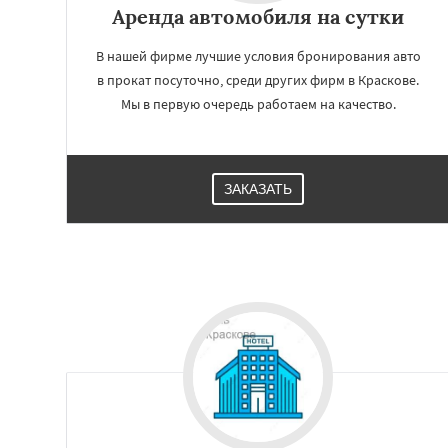
Аренда автомобиля на сутки
В нашей фирме лучшие условия бронирования авто
в прокат посуточно, среди других фирм в Краскове.
Мы в первую очередь работаем на качество.
ЗАКАЗАТЬ
Работае
регио
Лесной
Лесной Г
Лотошино
Мала
Михнево
Монин
Некрасовское
О
Правдинский
Ре
Свердловск
Сев