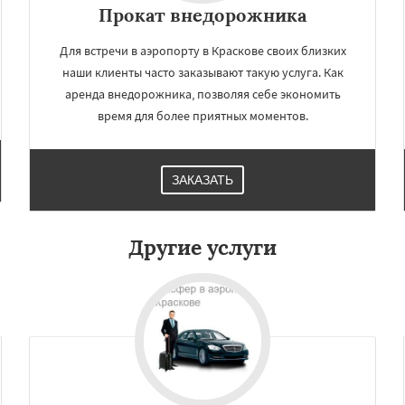
Прокат внедорожника
Для встречи в аэропорту в Краскове своих близких
наши клиенты часто заказывают такую услуга. Как
аренда внедорожника, позволяя себе экономить
время для более приятных моментов.
ЗАКАЗАТЬ
×
×
м по
УЗНАТЬ ПОДРОБНЕЕ
Другие услуги
нам
ородок
Лопатино
ховка
Менделеевск
о
Нахабино
бухово
Октябрьский
шетниково
Родники
ерный
Софрино
Даю согласие на обработку персональных данных