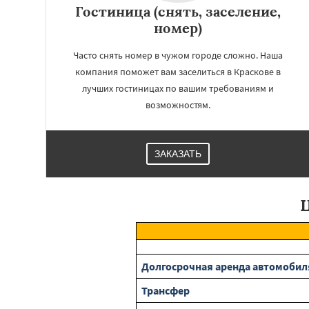
Томилино
Тучко
Гостиница (снять, заселение,
Фосфоритный
Ф
номер)
Черкизово
Черу
Часто снять номер в чужом городе сложно. Наша
компания поможет вам заселиться в Краскове в
лучших гостиницах по вашим требованиям и
возможностям.
ЗАКАЗАТЬ
Ц
Долгосрочная аренда автомобил
Трансфер