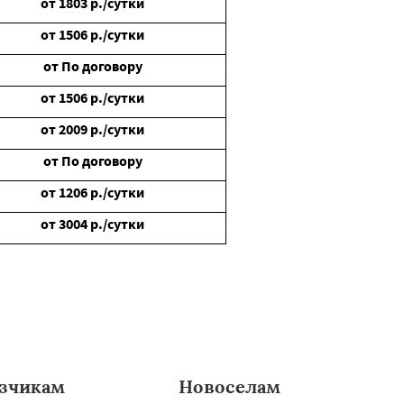
от
1803
р./сутки
от
1506
р./сутки
от
По договору
от
1506
р./сутки
от
2009
р./сутки
от
По договору
от
1206
р./сутки
от
3004
р./сутки
зчикам
Новоселам