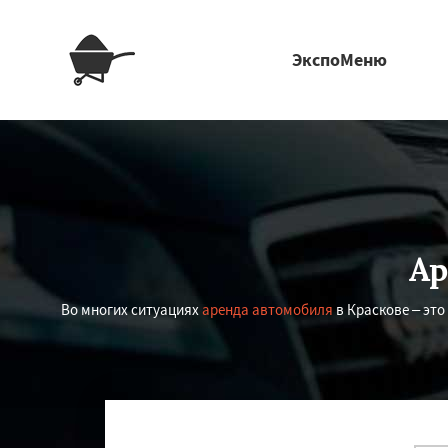
ЭкспоМеню
Ар
Во многих ситуациях
аренда автомобиля
в Краскове – эт