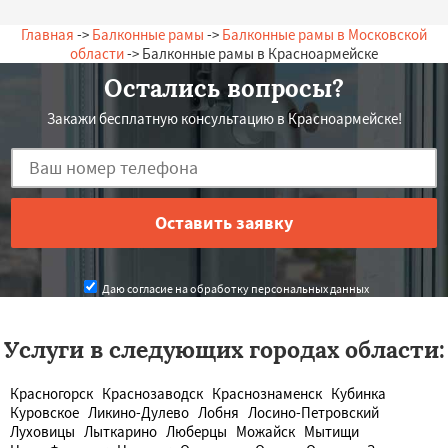
Главная
->
Балконные рамы
->
Балконные рамы в Московской
области
-> Балконные рамы в Красноармейске
Остались вопросы?
Закажи бесплатную консультацию в Красноармейске!
Даю согласие на обработку персональных данных
Услуги в следующих городах области:
Красногорск
Краснозаводск
Краснознаменск
Кубинка
Куровское
Ликино-Дулево
Лобня
Лосино-Петровский
Луховицы
Лыткарино
Люберцы
Можайск
Мытищи