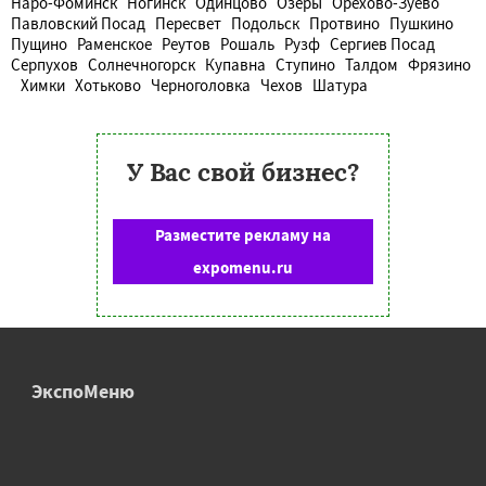
Наро-Фоминск
Ногинск
Одинцово
Озеры
Орехово-Зуево
Павловский Посад
Пересвет
Подольск
Протвино
Пушкино
Пущино
Раменское
Реутов
Рошаль
Рузф
Сергиев Посад
Серпухов
Солнечногорск
Купавна
Ступино
Талдом
Фрязино
Химки
Хотьково
Черноголовка
Чехов
Шатура
У Вас свой бизнес?
Разместите рекламу на
expomenu.ru
ЭкспоМеню