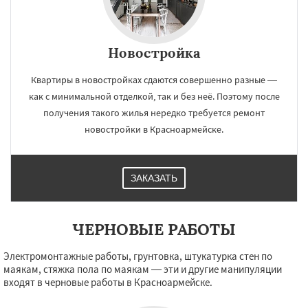
Новостройка
×
×
Работаем по
Квартиры в новостройках сдаются совершенно разные —
УЗНАТЬ ПОДРОБНЕЕ
как с минимальной отделкой, так и без неё. Поэтому после
регионам
получения такого жилья нередко требуется ремонт
новостройки в Красноармейске.
Красногорск
Краснозаводск
Краснознаменск
Кубинка
Куровское
Ликино-Дулево
Лобня
ЗАКАЗАТЬ
Лосино-Петровский
Луховицы
Лыткарино
Люберцы
Можайск
Мытищи
Наро-Фоминск
Ногинск
Одинцово
Даю согласие на обработку персональных данных
Озеры
Орехово-Зуево
ЧЕРНОВЫЕ РАБОТЫ
Павловский Посад
Пересвет
Подольск
Протвино
Пушкино
Пущино
Раменское
Электромонтажные работы, грунтовка, штукатурка стен по
Реутов
Рошаль
Рузф
Сергиев Посад
маякам, стяжка пола по маякам — эти и другие манипуляции
Серпухов
Солнечногорск
Купавна
входят в черновые работы в Красноармейске.
Ступино
Талдом
Фрязино
Химки
Хотьково
Черноголовка
Чехов
Шатура