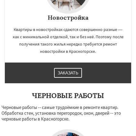
Новостройка
×
×
Квартиры в новостройках сдаются совершенно разные —
Работаем по
УЗНАТЬ ПОДРОБНЕЕ
как с минимальной отделкой, так и без неё. Поэтому после
получения такого жилья нередко требуется ремонт
регионам
новостройки в Красногорске.
Краснозаводск
Краснознаменск
Кубинка
Куровское
Ликино-Дулево
ЗАКАЗАТЬ
Лобня
Лосино-Петровский
Луховицы
Лыткарино
Люберцы
Можайск
Мытищи
Наро-Фоминск
Ногинск
Одинцово
Озеры
Орехово-Зуево
Даю согласие на обработку персональных данных
ЧЕРНОВЫЕ РАБОТЫ
Павловский Посад
Пересвет
Подольск
Протвино
Пушкино
Пущино
Раменское
Черновые работы -- самые трудоёмкие в ремонте квартир.
Реутов
Рошаль
Рузф
Сергиев Посад
Обработка стен, установка перегородок, окон, дверей -- это
Серпухов
Солнечногорск
Купавна
черновые работы в Красногорске.
Ступино
Талдом
Фрязино
Химки
Хотьково
Черноголовка
Чехов
Шатура
Щелково