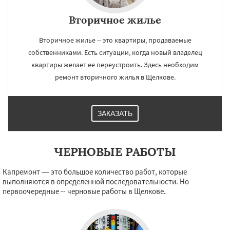
Вторичное жилье
Вторичное жилье -- это квартиры, продаваемые
×
×
собственниками. Есть ситуации, когда новый владелец
Работаем по
УЗНАТЬ ПОДРОБНЕЕ
квартиры желает ее переустроить. Здесь необходим
регионам
ремонт вторичного жилья в Щелкове.
Электрогорск
Электросталь
ЗАКАЗАТЬ
Электроугли
Яхрома
Андреево
Белоомут
Бобров
Богородское
Большие Вяземы
Быково
Вербилки
Восход
Деденево
Жилево
Загорянский
ЧЕРНОВЫЕ РАБОТЫ
Запрудная
Заречье
Зеленоградск
Даю согласие на обработку персональных данных
Измайлово
Икша
Ильинский
Красково
Капремонт — это большое количество работ, которые
Лесной
Лесной Городок
Лопатино
выполняются в определенной последовательности. Но
Лотошино
Малаховка
Менделеевск
первоочередные -- черновые работы в Щелкове.
Михнево
Монино
Нахабино
Некрасовское
Обухово
Октябрьский
Правдинский
Решетниково
Родники
Свердловск
Северный
Софрино