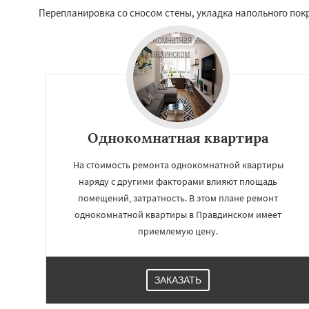
Перепланировка со сносом стены, укладка напольного покр
Однокомнатная квартира
На стоимость ремонта однокомнатной квартиры
наряду с другими факторами влияют площадь
Работае
помещений, затратность. В этом плане ремонт
однокомнатной квартиры в Правдинском имеет
регио
приемлемую цену.
Решетниково
Ро
Северный
Софр
Уваровка
Удель
ЗАКАЗАТЬ
Фряново
Хорлов
Шаховская