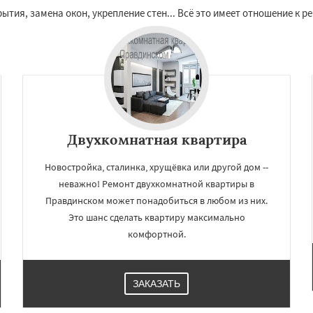
ытия, замена окон, укрепление стен... Всё это имеет отношение к 
Двухкомнатная квартира
Новостройка, сталинка, хрущёвка или другой дом --
×
×
неважно! Ремонт двухкомнатной квартиры в
м по
УЗНАТЬ ПОДРОБНЕЕ
Правдинском может понадобиться в любом из них.
Это шанс сделать квартиру максимально
нам
комфортной.
дники
Свердловск
ино
Томилино
Тучково
ная
Фосфоритный
ЗАКАЗАТЬ
о
Черкизово
Черусти