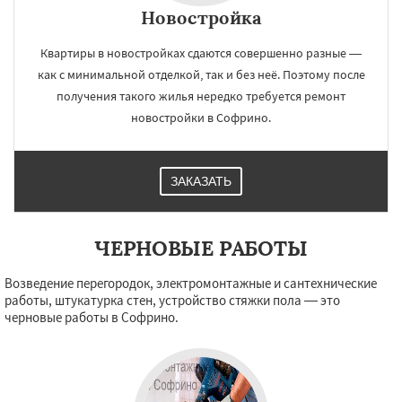
Новостройка
Квартиры в новостройках сдаются совершенно разные —
как с минимальной отделкой, так и без неё. Поэтому после
×
×
получения такого жилья нередко требуется ремонт
Работаем по
УЗНАТЬ ПОДРОБНЕЕ
новостройки в Софрино.
регионам
ЗАКАЗАТЬ
Томилино
Тучково
Уваровка
Удельная
Фосфоритный
Фряново
Хорлово
Черкизово
Черусти
Шаховская
ЧЕРНОВЫЕ РАБОТЫ
Даю согласие на обработку персональных данных
Возведение перегородок, электромонтажные и сантехнические
работы, штукатурка стен, устройство стяжки пола — это
черновые работы в Софрино.