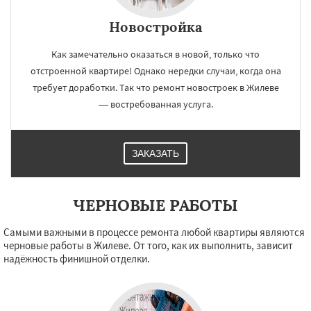
Новостройка
Как замечательно оказаться в новой, только что
×
×
отстроенной квартире! Однако нередки случаи, когда она
Работаем по
УЗНАТЬ ПОДРОБНЕЕ
требует доработки. Так что ремонт новостроек в Жилеве
регионам
— востребованная услуга.
Загорянский
Запрудная
Заречье
ЗАКАЗАТЬ
Зеленоградск
Измайлово
Икша
Ильинский
Красково
Лесной
Лесной Городок
Лопатино
Лотошино
Малаховка
Менделеевск
Михнево
ЧЕРНОВЫЕ РАБОТЫ
Монино
Нахабино
Некрасовское
Даю согласие на обработку персональных данных
Обухово
Октябрьский
Правдинский
Самыми важными в процессе ремонта любой квартиры являются
Решетниково
Родники
Свердловск
черновые работы в Жилеве. От того, как их выполнить, зависит
Северный
Софрино
Томилино
Тучково
надёжность финишной отделки.
Уваровка
Удельная
Фосфоритный
Фряново
Хорлово
Черкизово
Черусти
Шаховская