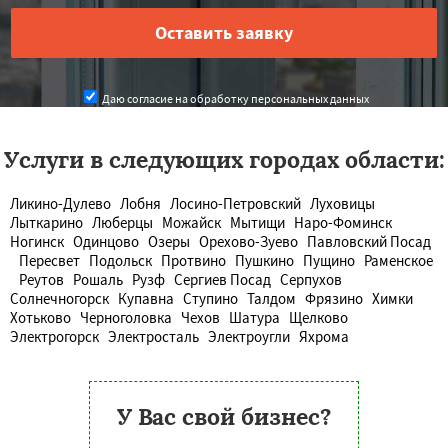
Даю согласие на обработку персональных данных
Услуги в следующих городах области:
Ликино-Дулево
Лобня
Лосино-Петровский
Луховицы
Лыткарино
Люберцы
Можайск
Мытищи
Наро-Фоминск
Ногинск
Одинцово
Озеры
Орехово-Зуево
Павловский Посад
Пересвет
Подольск
Протвино
Пушкино
Пущино
Раменское
Реутов
Рошаль
Рузф
Сергиев Посад
Серпухов
Солнечногорск
Купавна
Ступино
Талдом
Фрязино
Химки
Хотьково
Черноголовка
Чехов
Шатура
Щелково
Электрогорск
Электросталь
Электроугли
Яхрома
У Вас свой бизнес?