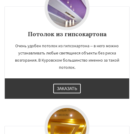
Потолок из гипсокартона
×
×
Очень удобен потолок из гипсокартона – в него можно
Работаем по
УЗНАТЬ ПОДРОБНЕЕ
устанавливать любые светящиеся объекты без риска
регионам
возгорания. В Куровском большинство именно за такой
потолок.
Ликино-Дулево
Лобня
Лосино-Петровский
Луховицы
Лыткарино
Люберцы
Можайск
Мытищи
ЗАКАЗАТЬ
Наро-Фоминск
Ногинск
Одинцово
Озеры
Орехово-Зуево
Павловский Посад
Пересвет
Подольск
Даю согласие на обработку персональных данных
Протвино
Пушкино
Пущино
Раменское
Реутов
Рошаль
Рузф
Сергиев Посад
Серпухов
Солнечногорск
Купавна
Ступино
Талдом
Фрязино
Химки
Хотьково
Черноголовка
Чехов
Шатура