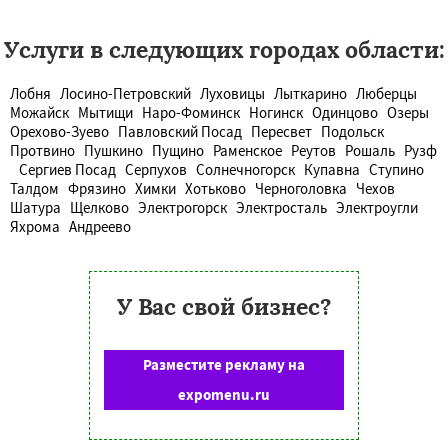
Услуги в следующих городах области:
Лобня
Лосино-Петровский
Луховицы
Лыткарино
Люберцы
Можайск
Мытищи
Наро-Фоминск
Ногинск
Одинцово
Озеры
Орехово-Зуево
Павловский Посад
Пересвет
Подольск
Протвино
Пушкино
Пущино
Раменское
Реутов
Рошаль
Рузф
Сергиев Посад
Серпухов
Солнечногорск
Купавна
Ступино
Талдом
Фрязино
Химки
Хотьково
Черноголовка
Чехов
Шатура
Щелково
Электрогорск
Электросталь
Электроугли
Яхрома
Андреево
У Вас свой бизнес?
Разместите рекламу на
expomenu.ru