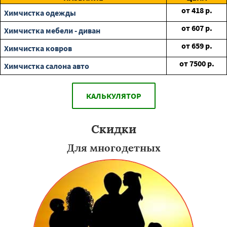
от
418
р.
Химчистка одежды
от
607
р.
Химчистка мебели - диван
от
659
р.
Химчистка ковров
от
7500
р.
Химчистка салона авто
КАЛЬКУЛЯТОР
Скидки
Для многодетных