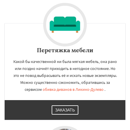
×
×
Работаем по
УЗНАТЬ ПОДРОБНЕЕ
регионам
Лобня
Лосино-Петровский
Луховицы
Лыткарино
Люберцы
Можайск
Мытищи
Наро-Фоминск
Ногинск
Одинцово
Перетяжка мебели
Озеры
Орехово-Зуево
Павловский Посад
Пересвет
Подольск
Какой бы качественной ни была мягкая мебель, она рано
Протвино
Пушкино
Пущино
Раменское
Даю согласие на обработку персональных данных
или поздно начнёт приходить в негодное состояние. Но
Реутов
Рошаль
Рузф
Сергиев Посад
Серпухов
Солнечногорск
Купавна
это не повод выбрасывать её и искать новые экземпляры.
Ступино
Талдом
Фрязино
Химки
Можно существенно сэкономить, обратившись за
Хотьково
Черноголовка
Чехов
Шатура
сервисом
обивка диванов в Ликино-Дулево
.
Щелково
Электрогорск
Электросталь
Электроугли
Яхрома
Андреево
ЗАКАЗАТЬ