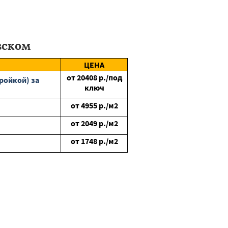
вском
ЦЕНА
от
20408
р./под
ройкой) за
ключ
от
4955
р./м2
от
2049
р./м2
от
1748
р./м2