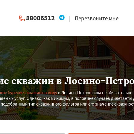
88006512
|
Перезвоните мне
ие скважин в Лосино-Петр
гое бурение скважин на воду
в Лосино-Петровском не обязательно
яемых услуг. Однако, как минимум, в половине случаев дилетанты
 подобранный тип скважинного фильтра или его значение скважнос