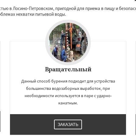
Рузф
Сергиев Посад
Даю согласие на обработку персональных данных
стью в Лосино-Петровском, пригодной для приема в пищу и безопас
чногорск
Купавна
роблемах нехватки питьевой воды.
Фрязино
Химки
оловка
Чехов
Шатура
огорск
Электросталь
ома
Андреево
Белоомут
Вращательный
Данный способ бурения подходит для устройства
большинства водозаборных выработок, при
необходимости используется в паре с ударно-
канатным.
ЗАКАЗАТЬ