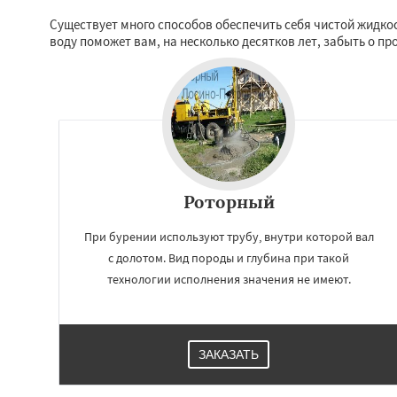
Реутов
Рошаль
Существует много способов обеспечить себя чистой жидко
Серпухов
Солне
воду поможет вам, на несколько десятков лет, забыть о п
Ступино
Талдом
Хотьково
Черног
Щелково
Электр
Электроугли
Яхр
Бобров
Роторный
При бурении используют трубу, внутри которой вал
с долотом. Вид породы и глубина при такой
технологии исполнения значения не имеют.
ЗАКАЗАТЬ