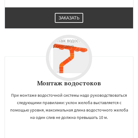
ЗАКАЗАТЬ
×
×
Работаем по
УЗНАТЬ ПОДРОБНЕЕ
регионам
Малаховка
Менделеевск
Михнево
Монтаж водостоков
Монино
Нахабино
Некрасовское
Обухово
Октябрьский
Правдинский
При монтаже водосточной системы надо руководствоваться
Решетниково
Родники
Свердловск
следующими правилами: уклон желоба выставляется с
Северный
Софрино
Томилино
Тучково
помощью уровня, максимальная длина водосточного желоба
Уваровка
Удельная
Фосфоритный
Даю согласие на обработку персональных данных
Фряново
Хорлово
Черкизово
Черусти
на один слив не должна превышать 10 м.
Шаховская