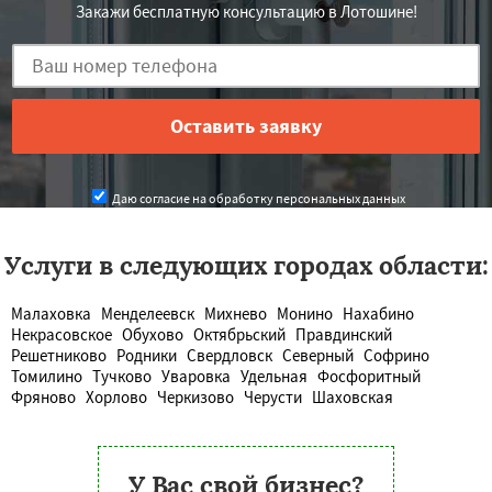
Закажи бесплатную консультацию в Лотошине!
Даю согласие на обработку персональных данных
Услуги в следующих городах области:
Малаховка
Менделеевск
Михнево
Монино
Нахабино
Некрасовское
Обухово
Октябрьский
Правдинский
Решетниково
Родники
Свердловск
Северный
Софрино
Томилино
Тучково
Уваровка
Удельная
Фосфоритный
Фряново
Хорлово
Черкизово
Черусти
Шаховская
У Вас свой бизнес?