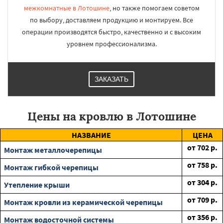
межкомнатные в Лотошине
, но также помогаем советом
по выбору, доставляем продукцию и монтируем. Все
операции производятся быстро, качественно и с высоким
уровнем профессионализма.
ЗАКАЗАТЬ
Цены на кровлю в Лотошине
НАЗВАНИЕ
ЦЕНА
от
702
р.
Монтаж металлочерепицы
от
758
р.
Монтаж гибкой черепицы
от
304
р.
Утепление крыши
от
709
р.
Монтаж кровли из керамической черепицы
от
356
р.
Монтаж водосточной системы