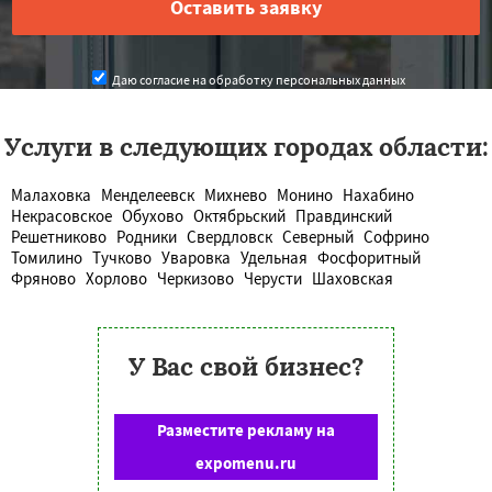
Даю согласие на обработку персональных данных
Услуги в следующих городах области:
Малаховка
Менделеевск
Михнево
Монино
Нахабино
Некрасовское
Обухово
Октябрьский
Правдинский
Решетниково
Родники
Свердловск
Северный
Софрино
Томилино
Тучково
Уваровка
Удельная
Фосфоритный
Фряново
Хорлово
Черкизово
Черусти
Шаховская
У Вас свой бизнес?
Разместите рекламу на
expomenu.ru