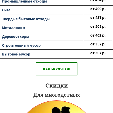
Промышленные отходы
от
400
р.
Снег
от
457
р.
Твердые бытовые отходы
от
508
р.
Металлолом
от
402
р.
Деревоотходы
от
357
р.
Строительный мусор
от
307
р.
Бытовой мусор
КАЛЬКУЛЯТОР
Скидки
Для многодетных