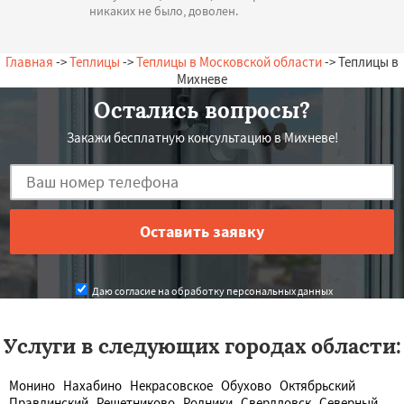
никаких не было, доволен.
— А. Олегович, 10.07.2026
Россия, Михнево, Набережная, 20
Главная
->
Теплицы
->
Теплицы в Московской области
-> Теплицы в
Михневе
Остались вопросы?
Закажи бесплатную консультацию в Михневе!
Даю согласие на обработку персональных данных
Услуги в следующих городах области:
Монино
Нахабино
Некрасовское
Обухово
Октябрьский
Правдинский
Решетниково
Родники
Свердловск
Северный