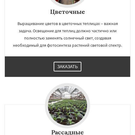
Цветочные
Выращивание цветов в цветочных теплицах -- важная
задача. Освещение для теплиц должно частично или
полностью заменять солнечный свет, создавая
необходимый для фотосинтеза растений световой спектр.
×
Работаем по
УЗНАТЬ ПОДРОБНЕЕ
ЗАКАЗАТЬ
регионам
Монино
Нахабино
Некрасовское
Обухово
Октябрьский
Правдинский
Решетниково
Родники
Свердловск
Северный
Софрино
Томилино
Тучково
Уваровка
Удельная
Фосфоритный
Фряново
Хорлово
Черкизово
Черусти
Даю согласие на обработку персональных данных
Шаховская
Рассадные