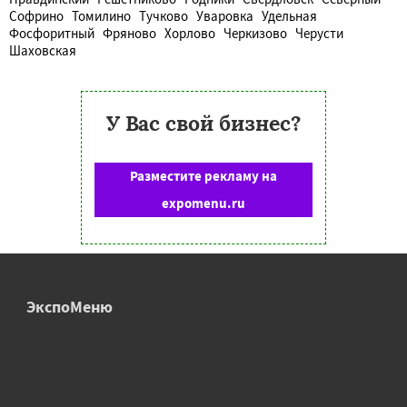
Софрино
Томилино
Тучково
Уваровка
Удельная
Фосфоритный
Фряново
Хорлово
Черкизово
Черусти
Шаховская
У Вас свой бизнес?
Разместите рекламу на
expomenu.ru
ЭкспоМеню