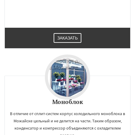
ЗАКАЗАТЬ
×
×
Работаем по
УЗНАТЬ ПОДРОБНЕЕ
регионам
Мытищи
Наро-Фоминск
Ногинск
Моноблок
Одинцово
Озеры
Орехово-Зуево
Павловский Посад
Пересвет
Подольск
Протвино
Пушкино
Пущино
Раменское
В отличие от сплит-систем корпус холодильного моноблока в
Реутов
Рошаль
Рузф
Сергиев Посад
Можайске цельный и не делится на части. Таким образом,
Серпухов
Солнечногорск
Купавна
Даю согласие на обработку персональных данных
конденсатор и компрессор объединяются с охладителем
Ступино
Талдом
Фрязино
Химки