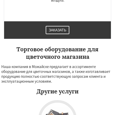
Хотьково
Черноголовка
Чехов
Шатура
воздуха.
Щелково
Электрогорск
Электросталь
Электроугли
Яхрома
Андреево
Белоомут
Бобров
Богородское
Большие Вяземы
Быково
Вербилки
ЗАКАЗАТЬ
Торговое оборудование для
цветочного магазина
Наша компания в Можайске предлагает в ассортименте
оборудование для цветочных магазинов, а также изготавливает
продукцию полностью соответствующую запросам клиента и
эксплуатационным условиям.
Другие услуги