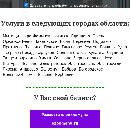
Даю согласие на обработку персональных данных
Услуги в следующих городах области:
Мытищи
Наро-Фоминск
Ногинск
Одинцово
Озеры
Орехово-Зуево
Павловский Посад
Пересвет
Подольск
Протвино
Пушкино
Пущино
Раменское
Реутов
Рошаль
Рузф
Сергиев Посад
Серпухов
Солнечногорск
Купавна
Ступино
Талдом
Фрязино
Химки
Хотьково
Черноголовка
Чехов
Шатура
Щелково
Электрогорск
Электросталь
Электроугли
Яхрома
Андреево
Белоомут
Бобров
Богородское
Большие Вяземы
Быково
Вербилки
У Вас свой бизнес?
Разместите рекламу на
expomenu.ru