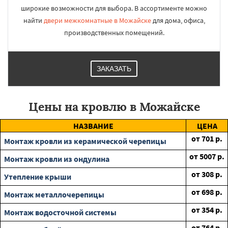
широкие возможности для выбора. В ассортименте можно
найти
двери межкомнатные в Можайске
для дома, офиса,
производственных помещений.
ЗАКАЗАТЬ
Цены на кровлю в Можайске
НАЗВАНИЕ
ЦЕНА
от
701
р.
Монтаж кровли из керамической черепицы
от
5007
р.
Монтаж кровли из ондулина
от
308
р.
Утепление крыши
от
698
р.
Монтаж металлочерепицы
от
354
р.
Монтаж водосточной системы
от
764
р.