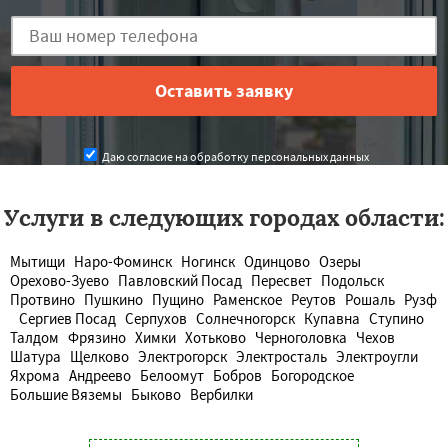
Даю согласие на обработку персональных данных
Услуги в следующих городах области:
Мытищи
Наро-Фоминск
Ногинск
Одинцово
Озеры
Орехово-Зуево
Павловский Посад
Пересвет
Подольск
Протвино
Пушкино
Пущино
Раменское
Реутов
Рошаль
Рузф
Сергиев Посад
Серпухов
Солнечногорск
Купавна
Ступино
Талдом
Фрязино
Химки
Хотьково
Черноголовка
Чехов
Шатура
Щелково
Электрогорск
Электросталь
Электроугли
Яхрома
Андреево
Белоомут
Бобров
Богородское
Большие Вяземы
Быково
Вербилки