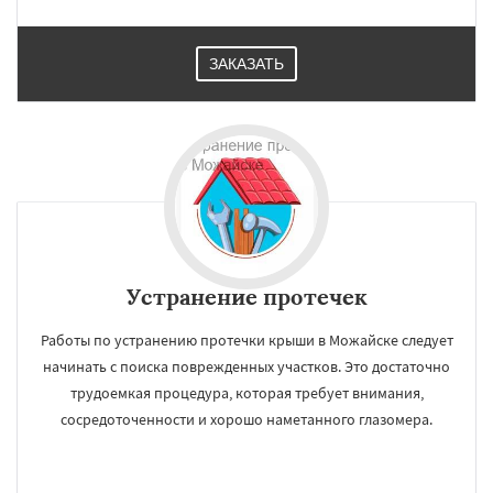
ЗАКАЗАТЬ
×
×
Работаем по
УЗНАТЬ ПОДРОБНЕЕ
регионам
Устранение протечек
Мытищи
Наро-Фоминск
Ногинск
Одинцово
Озеры
Орехово-Зуево
Работы по устранению протечки крыши в Можайске следует
Павловский Посад
Пересвет
Подольск
Протвино
Пушкино
Пущино
Раменское
начинать с поиска поврежденных участков. Это достаточно
Реутов
Рошаль
Рузф
Сергиев Посад
трудоемкая процедура, которая требует внимания,
Серпухов
Солнечногорск
Купавна
Даю согласие на обработку персональных данных
сосредоточенности и хорошо наметанного глазомера.
Ступино
Талдом
Фрязино
Химки
Хотьково
Черноголовка
Чехов
Шатура
Щелково
Электрогорск
Электросталь
Электроугли
Яхрома
Андреево