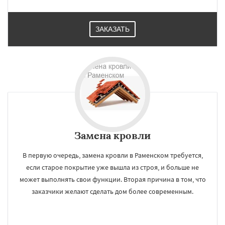
ЗАКАЗАТЬ
×
×
Работаем по
УЗНАТЬ ПОДРОБНЕЕ
Замена кровли
регионам
В первую очередь, замена кровли в Раменском требуется,
если старое покрытие уже вышла из строя, и больше не
Реутов
Рошаль
Рузф
Сергиев Посад
может выполнять свои функции. Вторая причина в том, что
Серпухов
Солнечногорск
Купавна
Ступино
Талдом
Фрязино
Химки
заказчики желают сделать дом более современным.
Хотьково
Черноголовка
Чехов
Шатура
Щелково
Электрогорск
Электросталь
Электроугли
Яхрома
Андреево
Даю согласие на обработку персональных данных