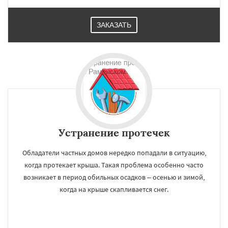
Белоомут
Бобров
Богородское
Большие Вяземы
Быково
Вербилки
Восход
Деденево
Жилево
Загорянский
ЗАКАЗАТЬ
Запрудная
Заречье
Зеленоградск
Измайлово
Икша
Ильинский
Красково
Лесной
Лесной Городок
Устранение протечек
Обладатели частных домов нередко попадали в ситуацию,
когда протекает крыша. Такая проблема особенно часто
возникает в период обильных осадков – осенью и зимой,
когда на крыше скапливается снег.