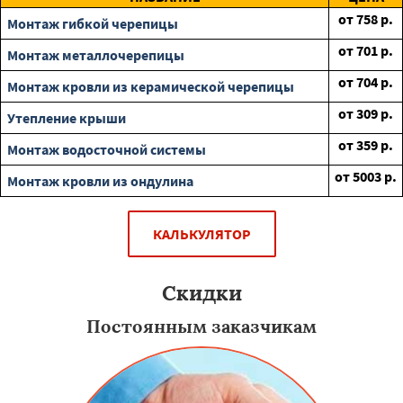
от
758
р.
Монтаж гибкой черепицы
от
701
р.
Монтаж металлочерепицы
от
704
р.
Монтаж кровли из керамической черепицы
от
309
р.
Утепление крыши
от
359
р.
Монтаж водосточной системы
от
5003
р.
Монтаж кровли из ондулина
КАЛЬКУЛЯТОР
Скидки
Постоянным заказчикам