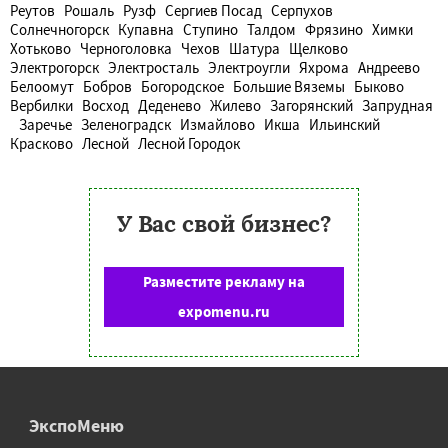
Реутов
Рошаль
Рузф
Сергиев Посад
Серпухов
Солнечногорск
Купавна
Ступино
Талдом
Фрязино
Химки
Хотьково
Черноголовка
Чехов
Шатура
Щелково
Электрогорск
Электросталь
Электроугли
Яхрома
Андреево
Белоомут
Бобров
Богородское
Большие Вяземы
Быково
Вербилки
Восход
Деденево
Жилево
Загорянский
Запрудная
Заречье
Зеленоградск
Измайлово
Икша
Ильинский
Красково
Лесной
Лесной Городок
У Вас свой бизнес?
Разместите рекламу на
expomenu.ru
ЭкспоМеню