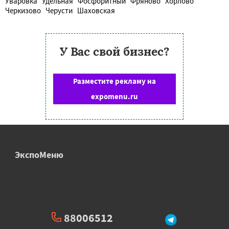
Уваровка
Удельная
Фосфоритный
Фряново
Хорлово
Черкизово
Черусти
Шаховская
У Вас свой бизнес?
Разместите рекламу на
expomenu.ru
ЭкспоМеню
88006512