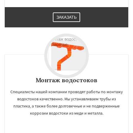
ЗАКАЗАТЬ
×
×
Работаем по
УЗНАТЬ ПОДРОБНЕЕ
регионам
Монтаж водостоков
Зеленоградск
Измайлово
Икша
Специалисты нашей компании проводят работы по монтажу
Ильинский
Красково
Лесной
водостоков качественно. Мы устанавливаем трубы из
Лесной Городок
Лопатино
Лотошино
Малаховка
Менделеевск
Михнево
пластика, а также более долговечные и не подверженные
Монино
Нахабино
Некрасовское
коррозии водостоки из меди и металла.
Обухово
Октябрьский
Правдинский
Даю согласие на обработку персональных данных
Решетниково
Родники
Свердловск
Северный
Софрино
Томилино
Тучково