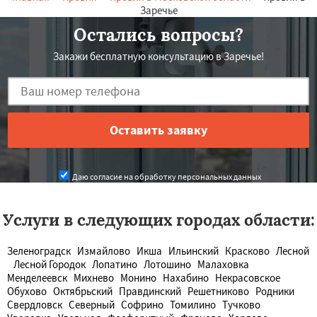
Заречье
Остались вопросы?
Закажи бесплатную консультацию в Заречье!
Даю согласие на обработку персональных данных
Услуги в следующих городах области:
Зеленоградск
Измайлово
Икша
Ильинский
Красково
Лесной
Лесной Городок
Лопатино
Лотошино
Малаховка
Менделеевск
Михнево
Монино
Нахабино
Некрасовское
Обухово
Октябрьский
Правдинский
Решетниково
Родники
Свердловск
Северный
Софрино
Томилино
Тучково