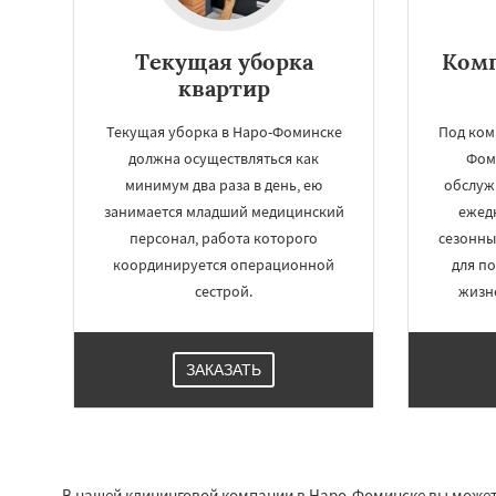
Текущая уборка
Комп
квартир
Текущая уборка в Наро-Фоминске
Под ком
должна осуществляться как
Фом
минимум два раза в день, ею
обслуж
занимается младший медицинский
ежед
персонал, работа которого
сезонны
координируется операционной
для п
сестрой.
жизн
ЗАКАЗАТЬ
В нашей клининговой компании в Наро-Фоминске вы может