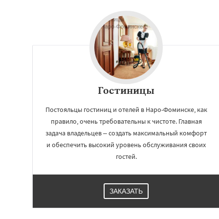
Ступино
Талдом
Хотьково
Черног
Щелково
Электр
Электроугли
Яхр
Бобров
Богоро
Быково
Вербилк
Гостиницы
Постояльцы гостиниц и отелей в Наро-Фоминске, как
правило, очень требовательны к чистоте. Главная
задача владельцев – создать максимальный комфорт
и обеспечить высокий уровень обслуживания своих
гостей.
ЗАКАЗАТЬ