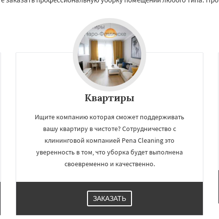
Квартиры
Ищите компанию которая сможет поддерживать
×
×
вашу квартиру в чистоте? Сотрудничество с
м по
УЗНАТЬ ПОДРОБНЕЕ
клининговой компанией Pena Cleaning это
уверенность в том, что уборка будет выполнена
нам
своевременно и качественно.
во
Озеры
Орехово-Зуево
сад
Пересвет
Подольск
ино
Пущино
Раменское
ЗАКАЗАТЬ
Рузф
Сергиев Посад
чногорск
Купавна