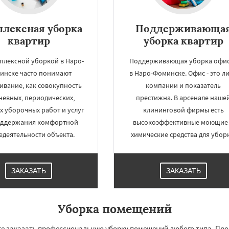
лексная уборка
Поддерживающа
квартир
уборка квартир
плексной уборкой в Наро-
Поддерживающая уборка офи
инске часто понимают
в Наро-Фоминске. Офис - это л
ивание, как совокупность
компании и показатель
невных, периодических,
престижна. В арсенале наше
х уборочных работ и услуг
клининговой фирмы есть
оддержания комфортной
высокоэффективные моющие
едеятельности объекта.
химические средства для убор
ЗАКАЗАТЬ
ЗАКАЗАТЬ
Уборка помещений
е заказать профессиональную уборку помещений любого типа. Про