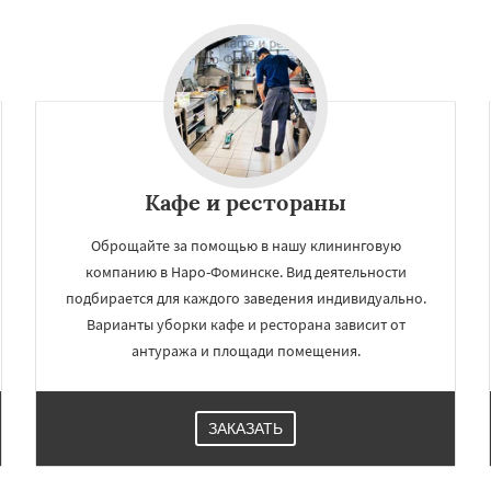
Фрязино
Химки
Даю согласие на обработку персональных данных
оловка
Чехов
Шатура
огорск
Электросталь
ома
Андреево
Белоомут
дское
Большие Вяземы
и
Восход
Деденево
Кафе и рестораны
Оброщайте за помощью в нашу клининговую
компанию в Наро-Фоминске. Вид деятельности
подбирается для каждого заведения индивидуально.
Варианты уборки кафе и ресторана зависит от
антуража и площади помещения.
ЗАКАЗАТЬ