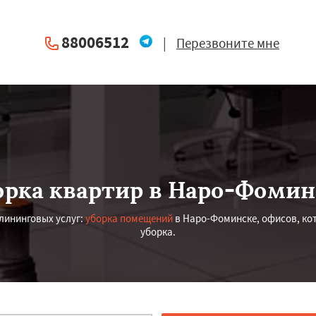
88006512
|
Перезвоните мне
орка квартир в Наро-Фомин
лининговых услуг:
уборка помещений
в Наро-Фоминске, офисов, кот
уборка.