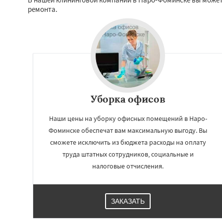
ремонта.
Уборка офисов
Наши цены на уборку офисных помещений в Наро-
Фоминске обеспечат вам максимальную выгоду. Вы
Работае
сможете исключить из бюджета расходы на оплату
труда штатных сотрудников, социальные и
регио
налоговые отчисления.
Ногинск
Одинцо
Павловский По
Протвино
Пушк
ЗАКАЗАТЬ
Реутов
Рошаль
Серпухов
Солне