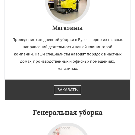
Магазины
×
×
Работаем по
Проведение ежедневной уборки в Рузе — одно из главных
УЗНАТЬ ПОДРОБНЕЕ
направлений деятельности нашей клининговой
регионам
компании. Наши специалисты наводят порядок в частных
домах, производственных и офисных помещениях,
Сергиев Посад
Серпухов
Солнечногорск
магазинах.
Купавна
Ступино
Талдом
Фрязино
Химки
Хотьково
Черноголовка
Чехов
Шатура
Щелково
Электрогорск
Электросталь
Электроугли
Яхрома
ЗАКАЗАТЬ
Андреево
Белоомут
Бобров
Даю согласие на обработку персональных данных
Богородское
Большие Вяземы
Быково
Вербилки
Восход
Деденево
Жилево
Генеральная уборка
Загорянский
Запрудная
Заречье
Зеленоградск
Измайлово
Икша
Ильинский
Красково
Лесной
Лесной Городок
Лопатино
Лотошино