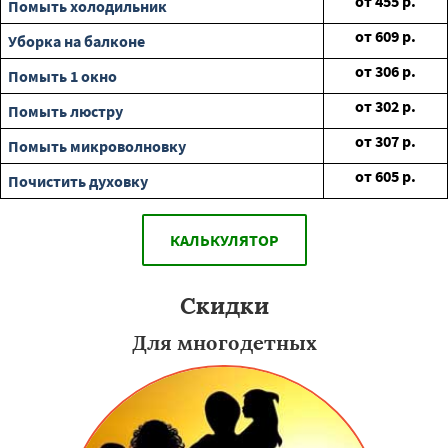
от
455
р.
Помыть холодильник
от
609
р.
Уборка на балконе
от
306
р.
Помыть 1 окно
от
302
р.
Помыть люстру
от
307
р.
Помыть микроволновку
от
605
р.
Почистить духовку
КАЛЬКУЛЯТОР
Скидки
Для многодетных