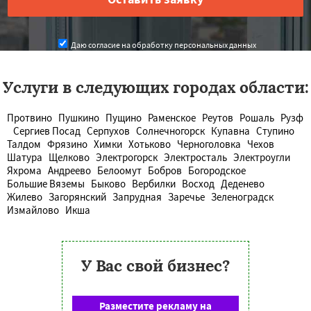
Даю согласие на обработку персональных данных
Услуги в следующих городах области:
Протвино
Пушкино
Пущино
Раменское
Реутов
Рошаль
Рузф
Сергиев Посад
Серпухов
Солнечногорск
Купавна
Ступино
Талдом
Фрязино
Химки
Хотьково
Черноголовка
Чехов
Шатура
Щелково
Электрогорск
Электросталь
Электроугли
Яхрома
Андреево
Белоомут
Бобров
Богородское
Большие Вяземы
Быково
Вербилки
Восход
Деденево
Жилево
Загорянский
Запрудная
Заречье
Зеленоградск
Измайлово
Икша
У Вас свой бизнес?
Разместите рекламу на