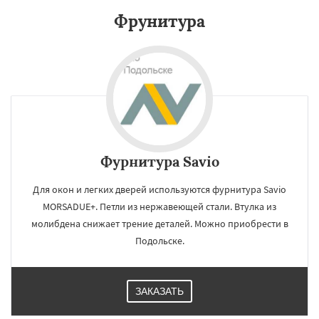
Фрунитура
Протвино
Пушкино
Пущино
Раменское
Реутов
Рошаль
Рузф
Сергиев Посад
Серпухов
Солнечногорск
Купавна
Ступино
Талдом
Фрязино
Химки
Хотьково
Черноголовка
Чехов
Шатура
Щелково
Электрогорск
Электросталь
Даю согласие на обработку персональных данных
Электроугли
Яхрома
Андреево
Белоомут
Бобров
Богородское
Большие Вяземы
Быково
Вербилки
Восход
Деденево
Жилево
Загорянский
Фурнитура Savio
Запрудная
Заречье
Зеленоградск
Измайлово
Икша
Для окон и легких дверей используются фурнитура Savio
MORSADUE+. Петли из нержавеющей стали. Втулка из
молибдена снижает трение деталей. Можно приобрести в
Подольске.
ЗАКАЗАТЬ