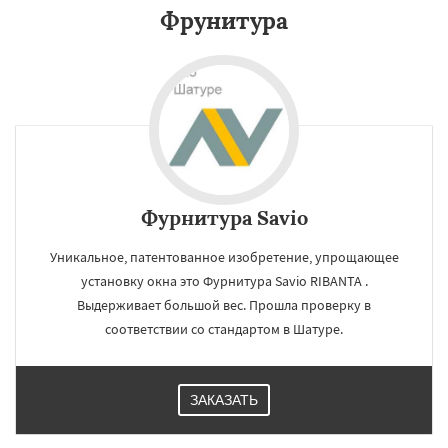
Фрунитура
Щелково
Электрогорск
Электросталь
Электроугли
Яхрома
Андреево
Белоомут
Бобров
Богородское
Большие Вяземы
Быково
Вербилки
Восход
Деденево
Жилево
Загорянский
Запрудная
Заречье
Зеленоградск
Даю согласие на обработку персональных данных
Измайлово
Икша
Ильинский
Красково
Лесной
Лесной Городок
Лопатино
Лотошино
Малаховка
Менделеевск
Михнево
Монино
Нахабино
Фурнитура Savio
Некрасовское
Обухово
Октябрьский
Правдинский
Решетниково
Родники
Уникальное, патентованное изобретение, упрощающее
Свердловск
Северный
установку окна это Фурнитура Savio RIBANTA .
Выдерживает большой вес. Прошла проверку в
соответствии со стандартом в Шатуре.
ЗАКАЗАТЬ