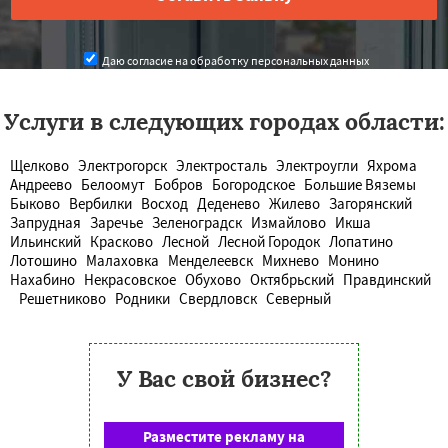
Даю согласие на обработку персональных данных
Услуги в следующих городах области:
Щелково
Электрогорск
Электросталь
Электроугли
Яхрома
Андреево
Белоомут
Бобров
Богородское
Большие Вяземы
Быково
Вербилки
Восход
Деденево
Жилево
Загорянский
Запрудная
Заречье
Зеленоградск
Измайлово
Икша
Ильинский
Красково
Лесной
Лесной Городок
Лопатино
Лотошино
Малаховка
Менделеевск
Михнево
Монино
Нахабино
Некрасовское
Обухово
Октябрьский
Правдинский
Решетниково
Родники
Свердловск
Северный
У Вас свой бизнес?
Разместите рекламу на