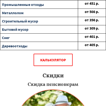
от
451
р.
Промышленные отходы
от
508
р.
Металлолом
от
356
р.
Строительный мусор
от
309
р.
Бытовой мусор
от
401
р.
Снег
от
405
р.
Деревоотходы
КАЛЬКУЛЯТОР
Скидки
Скидка пенсионерам