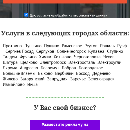
Даю согласие на обработку персональных данных
Услуги в следующих городах области:
Протвино
Пушкино
Пущино
Раменское
Реутов
Рошаль
Рузф
Сергиев Посад
Серпухов
Солнечногорск
Купавна
Ступино
Талдом
Фрязино
Химки
Хотьково
Черноголовка
Чехов
Шатура
Щелково
Электрогорск
Электросталь
Электроугли
Яхрома
Андреево
Белоомут
Бобров
Богородское
Большие Вяземы
Быково
Вербилки
Восход
Деденево
Жилево
Загорянский
Запрудная
Заречье
Зеленоградск
Измайлово
Икша
У Вас свой бизнес?
Разместите рекламу на