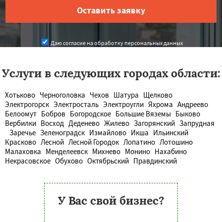
Даю согласие на обработку персональных данных
Услуги в следующих городах области:
Хотьково
Черноголовка
Чехов
Шатура
Щелково
Электрогорск
Электросталь
Электроугли
Яхрома
Андреево
Белоомут
Бобров
Богородское
Большие Вяземы
Быково
Вербилки
Восход
Деденево
Жилево
Загорянский
Запрудная
Заречье
Зеленоградск
Измайлово
Икша
Ильинский
Красково
Лесной
Лесной Городок
Лопатино
Лотошино
Малаховка
Менделеевск
Михнево
Монино
Нахабино
Некрасовское
Обухово
Октябрьский
Правдинский
У Вас свой бизнес?