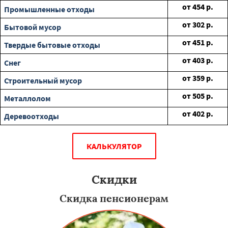
от
454
р.
Промышленные отходы
от
302
р.
Бытовой мусор
от
451
р.
Твердые бытовые отходы
от
403
р.
Снег
от
359
р.
Строительный мусор
от
505
р.
Металлолом
от
402
р.
Деревоотходы
КАЛЬКУЛЯТОР
Скидки
Скидка пенсионерам