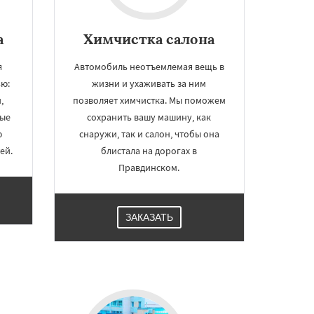
а
Химчистка салона
я
Автомобиль неотъемлемая вещь в
ю:
жизни и ухаживать за ним
,
позволяет химчистка. Мы поможем
ные
сохранить вашу машину, как
ю
снаружи, так и салон, чтобы она
ей.
блистала на дорогах в
Правдинском.
ЗАКАЗАТЬ