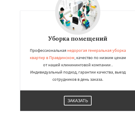
Работае
регио
Уборка помещений
Решетниково
Ро
Профессиональная
недорогая генеральная уборка
Северный
Софр
квартир в Правдинском
, качество по низким ценам
Уваровка
Удель
от нашей клинининговой компании .
Фряново
Хорлов
Шаховская
Индивидуальный подход, гарантии качества, выезд
сотрудников в день заказа.
ЗАКАЗАТЬ