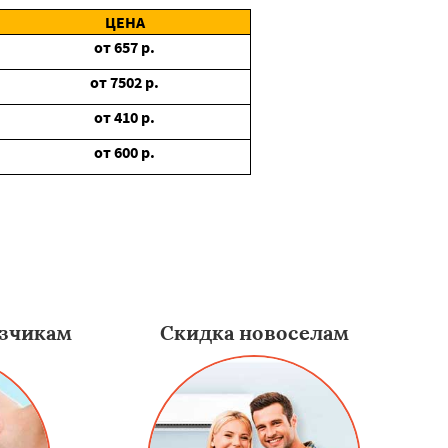
ЦЕНА
от
657
р.
от
7502
р.
от
410
р.
от
600
р.
зчикам
Скидка новоселам