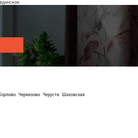
авдинском
Хорлово
Черкизово
Черусти
Шаховская