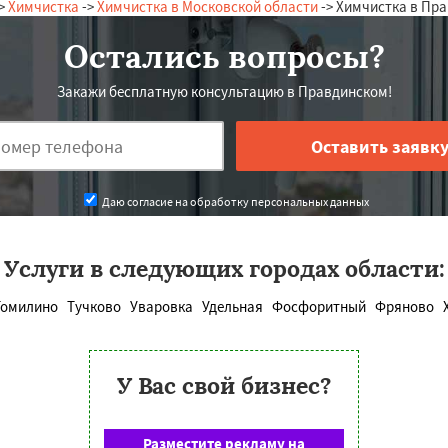
>
Химчистка
->
Химчистка в Московской области
-> Химчистка в Пр
Остались вопросы?
Закажи бесплатную консультацию в Правдинском!
Даю согласие на обработку персональных данных
Услуги в следующих городах области:
Томилино
Тучково
Уваровка
Удельная
Фосфоритный
Фряново
У Вас свой бизнес?
Разместите рекламу на