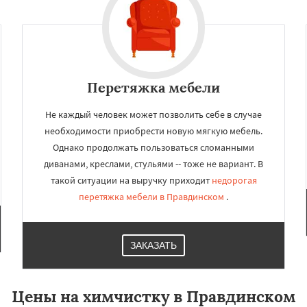
×
×
м по
УЗНАТЬ ПОДРОБНЕЕ
нам
Перетяжка мебели
дники
Свердловск
Не каждый человек может позволить себе в случае
ино
Томилино
Тучково
необходимости приобрести новую мягкую мебель.
ная
Фосфоритный
Однако продолжать пользоваться сломанными
о
Черкизово
Черусти
диванами, креслами, стульями -- тоже не вариант. В
такой ситуации на выручку приходит
недорогая
Даю согласие на обработку персональных данных
перетяжка мебели в Правдинском
.
ЗАКАЗАТЬ
Цены на химчистку в Правдинском