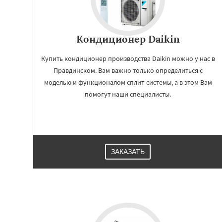
Кондиционер Daikin
Купить кондиционер производства Daikin можно у нас в
Правдинском. Вам важно только определиться с
моделью и функционалом сплит-системы, а в этом Вам
помогут наши специалисты.
Работае
регио
ЗАКАЗАТЬ
Решетниково
Ро
Северный
Софр
Уваровка
Удель
Фряново
Хорлов
Шаховская