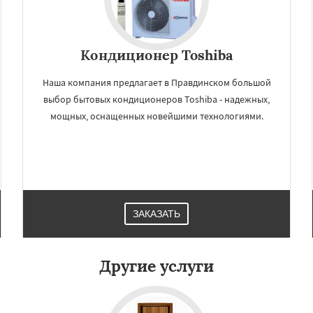
Кондиционер Toshiba
Наша компания предлагает в Правдинском большой
выбор бытовых кондиционеров Toshiba - надежных,
мощных, оснащенных новейшими технологиями.
×
×
м по
УЗНАТЬ ПОДРОБНЕЕ
нам
ЗАКАЗАТЬ
дники
Свердловск
ино
Томилино
Тучково
ная
Фосфоритный
Другие услуги
о
Черкизово
Черусти
Даю согласие на обработку персональных данных