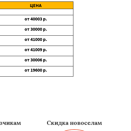
ЦЕНА
от
40003
р.
от
30000
р.
от
41000
р.
от
41009
р.
от
30006
р.
от
19600
р.
зчикам
Скидка новоселам