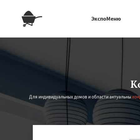
ЭкспоМеню
К
Для индивидуальных домов и области актуальны
кон