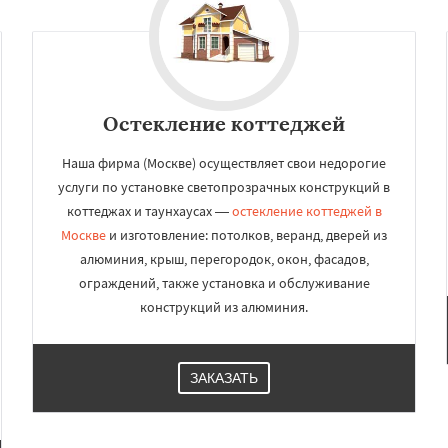
ород
Ивантеевка
Истра
Даю согласие на обработку персональных данных
оломна
Королев
сноармейск
Красногорск
Краснознаменск
Кубинка
ино-Дулево
Лобня
ий
Луховицы
Лыткарино
Остекление коттеджей
йск
Наша фирма (Москве) осуществляет свои недорогие
услуги по установке светопрозрачных конструкций в
коттеджах и таунхаусах —
остекление коттеджей в
Москве
и изготовление: потолков, веранд, дверей из
алюминия, крыш, перегородок, окон, фасадов,
ограждений, также установка и обслуживание
конструкций из алюминия.
ЗАКАЗАТЬ