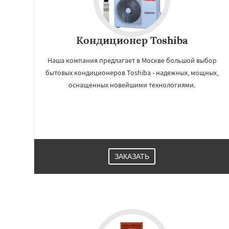
Кондиционер Toshiba
Наша компания предлагает в Москве большой выбор
бытовых кондиционеров Toshiba - надежных, мощных,
оснащенных новейшими технологиями.
Работае
ЗАКАЗАТЬ
регио
Балашиха
Белоо
Видное
Волокол
Высоковск
Голи
Дмитров
Долг
Дрезна
Дубна
Е