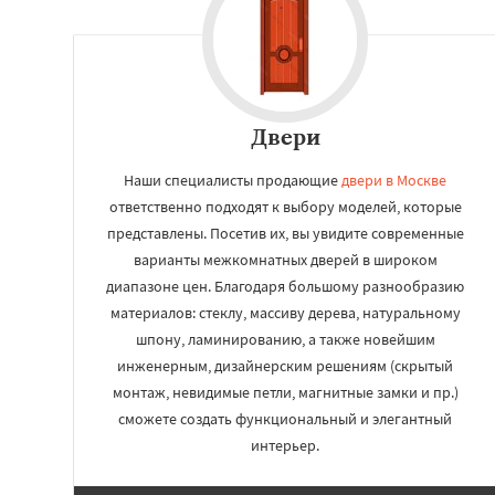
Зарайск
Звениг
Кашира
Клин
К
Котельники
Кра
Краснозаводск
Куровское
Лик
Лосино-Петровск
Двери
Люберцы
Можа
Наши специалисты продающие
двери в Москве
ответственно подходят к выбору моделей, которые
представлены. Посетив их, вы увидите современные
варианты межкомнатных дверей в широком
диапазоне цен. Благодаря большому разнообразию
материалов: стеклу, массиву дерева, натуральному
шпону, ламинированию, а также новейшим
инженерным, дизайнерским решениям (скрытый
монтаж, невидимые петли, магнитные замки и пр.)
сможете создать функциональный и элегантный
интерьер.