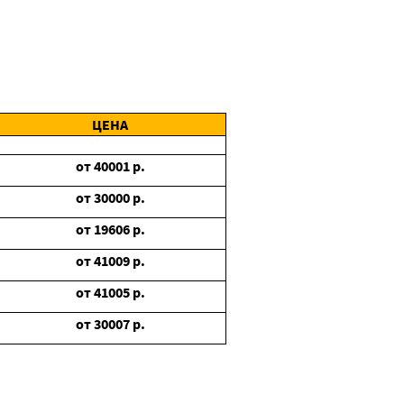
ЦЕНА
от
40001
р.
от
30000
р.
от
19606
р.
от
41009
р.
от
41005
р.
от
30007
р.