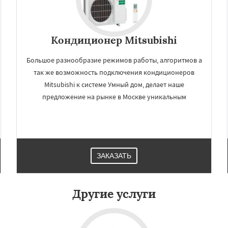
Кондиционер Mitsubishi
Большое разнообразие режимов работы, алгоритмов а
так же возможность подключения кондиционеров
Mitsubishi к системе Умный дом, делает наше
предложение на рынке в Москве уникальным
×
×
м по
УЗНАТЬ ПОДРОБНЕЕ
ЗАКАЗАТЬ
нам
зерск
Бронницы
Верея
Другие услуги
амск
Воскресенск
цыно
Дедовск
Дзержинск
опрудный
Домодедово
горьевск
Жуковский