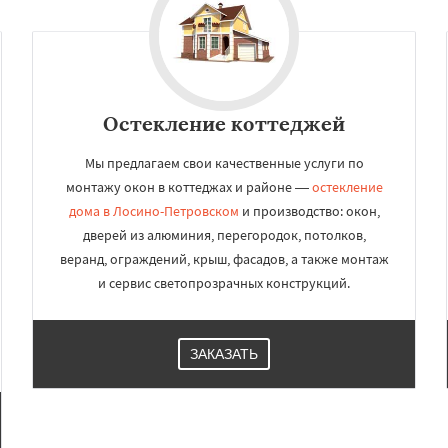
Рузф
Сергиев Посад
Даю согласие на обработку персональных данных
чногорск
Купавна
Фрязино
Химки
оловка
Чехов
Шатура
огорск
Электросталь
ома
Андреево
Белоомут
Остекление коттеджей
Мы предлагаем свои качественные услуги по
монтажу окон в коттеджах и районе —
остекление
дома в Лосино-Петровском
и производство: окон,
дверей из алюминия, перегородок, потолков,
веранд, ограждений, крыш, фасадов, а также монтаж
и сервис светопрозрачных конструкций.
ЗАКАЗАТЬ