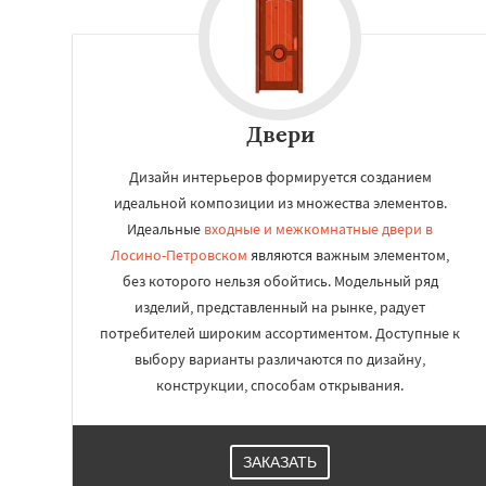
Реутов
Рошаль
Серпухов
Солне
Ступино
Талдом
Хотьково
Черног
Щелково
Электр
Электроугли
Яхр
Двери
Бобров
Дизайн интерьеров формируется созданием
идеальной композиции из множества элементов.
Идеальные
входные и межкомнатные двери в
Лосино-Петровском
являются важным элементом,
без которого нельзя обойтись. Модельный ряд
изделий, представленный на рынке, радует
потребителей широким ассортиментом. Доступные к
выбору варианты различаются по дизайну,
конструкции, способам открывания.
ЗАКАЗАТЬ