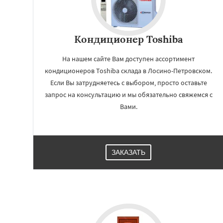
Кондиционер Toshiba
На нашем сайте Вам доступен ассортимент
кондиционеров Toshiba склада в Лосино-Петровском.
Если Вы затрудняетесь с выбором, просто оставьте
запрос на консультацию и мы обязательно свяжемся с
Вами.
Работае
ЗАКАЗАТЬ
регио
Луховицы
Лытка
Мытищи
Наро-
Одинцово
Озер
Павловский Пос
Протвино
Пушк