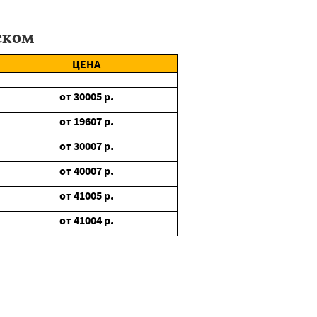
ском
ЦЕНА
от
30005
р.
от
19607
р.
от
30007
р.
от
40007
р.
от
41005
р.
от
41004
р.