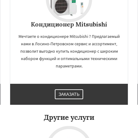
Кондиционер Mitsubishi
Мечтаете о кондиционере Mitsubishi ? Предлагаемый
нами в Лосино-Петровском сервис и ассортимент,
позволит выгодно купить кондиционер с широким
набором функций и оптимальными техническими
параметрами.
×
×
м по
УЗНАТЬ ПОДРОБНЕЕ
ЗАКАЗАТЬ
нам
рино
Люберцы
Можайск
Другие услуги
Фоминск
Ногинск
ы
Орехово-Зуево
ад
Пересвет
Подольск
ино
Пущино
Раменское