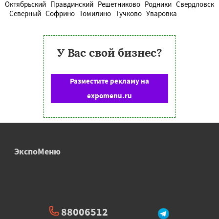
Октябрьский
Правдинский
Решетниково
Родники
Свердловск
Северный
Софрино
Томилино
Тучково
Уваровка
У Вас свой бизнес?
Разместите рекламу на
expomenu.ru
ЭкспоМеню
88006512