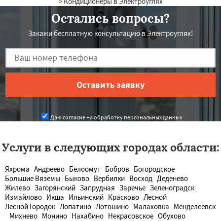
> Кондиционеры в Электроуглях
Остались вопросы?
Закажи бесплатную консультацию в Электроуглях!
Даю согласие на обработку персональных данных
Услуги в следующих городах области:
Яхрома
Андреево
Белоомут
Бобров
Богородское
Большие Вяземы
Быково
Вербилки
Восход
Деденево
Жилево
Загорянский
Запрудная
Заречье
Зеленоградск
Измайлово
Икша
Ильинский
Красково
Лесной
Лесной Городок
Лопатино
Лотошино
Малаховка
Менделеевск
Михнево
Монино
Нахабино
Некрасовское
Обухово