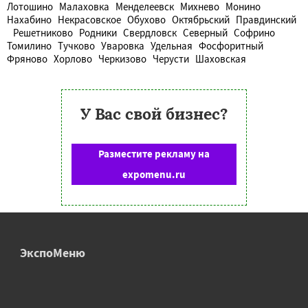
Лотошино
Малаховка
Менделеевск
Михнево
Монино
Нахабино
Некрасовское
Обухово
Октябрьский
Правдинский
Решетниково
Родники
Свердловск
Северный
Софрино
Томилино
Тучково
Уваровка
Удельная
Фосфоритный
Фряново
Хорлово
Черкизово
Черусти
Шаховская
У Вас свой бизнес?
Разместите рекламу на
expomenu.ru
ЭкспоМеню