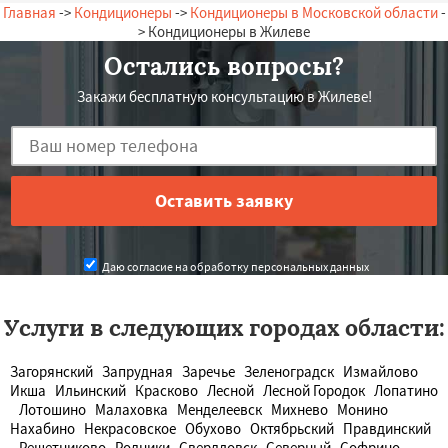
Главная
->
Кондиционеры
->
Кондиционеры в Московской области
-
> Кондиционеры в Жилеве
Остались вопросы?
Закажи бесплатную консультацию в Жилеве!
Даю согласие на обработку персональных данных
Услуги в следующих городах области:
Загорянский
Запрудная
Заречье
Зеленоградск
Измайлово
Икша
Ильинский
Красково
Лесной
Лесной Городок
Лопатино
Лотошино
Малаховка
Менделеевск
Михнево
Монино
Нахабино
Некрасовское
Обухово
Октябрьский
Правдинский
Решетниково
Родники
Свердловск
Северный
Софрино