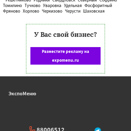
Томилино
Тучково
Уваровка
Удельная
Фосфоритный
Фряново
Хорлово
Черкизово
Черусти
Шаховская
У Вас свой бизнес?
Разместите рекламу на
expomenu.ru
ЭкспоМеню
88006512