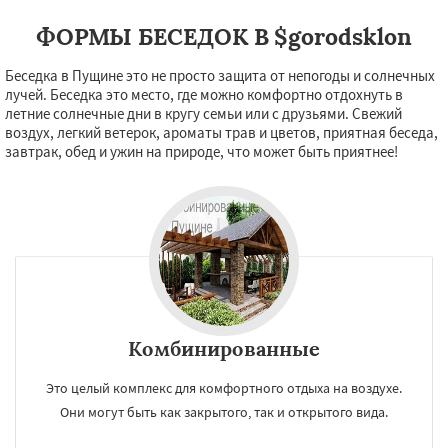
Химки
Хотьково
Черноголовка
Чехов
Шатура
Щелково
Электрогорск
ФОРМЫ БЕСЕДОК В $gorodsklon
Электросталь
Электроугли
Яхрома
Даю согласие на обработку персональных данных
Андреево
Белоомут
Бобров
Беседка в Пущине это не просто защита от непогоды и солнечных
Богородское
Большие Вяземы
Быково
лучей. Беседка это место, где можно комфортно отдохнуть в
Вербилки
Восход
Деденево
Жилево
летние солнечные дни в кругу семьи или с друзьями. Свежий
Загорянский
Запрудная
Заречье
воздух, легкий ветерок, ароматы трав и цветов, приятная беседа,
Зеленоградск
Измайлово
Икша
завтрак, обед и ужин на природе, что может быть приятнее!
Ильинский
Красково
Лесной
Комбинированные
Это целый комплекс для комфортного отдыха на воздухе.
Они могут быть как закрытого, так и открытого вида.