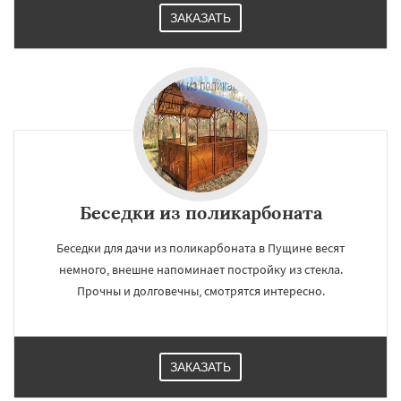
ЗАКАЗАТЬ
Беседки из поликарбоната
Беседки для дачи из поликарбоната в Пущине весят
×
×
немного, внешне напоминает постройку из стекла.
Работаем по
УЗНАТЬ ПОДРОБНЕЕ
Прочны и долговечны, смотрятся интересно.
регионам
Раменское
Реутов
Рошаль
Рузф
ЗАКАЗАТЬ
Сергиев Посад
Серпухов
Солнечногорск
Купавна
Ступино
Талдом
Фрязино