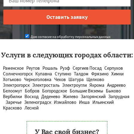
Даю согласие на обработку персональных данных
Услуги в следующих городах области:
Раменское
Реутов
Рошаль
Рузф
Сергиев Посад
Серпухов
Солнечногорск
Купавна
Ступино
Талдом
Фрязино
Химки
Хотьково
Черноголовка
Чехов
Шатура
Щелково
Электрогорск
Электросталь
Электроугли
Яхрома
Андреево
Белоомут
Бобров
Богородское
Большие Вяземы
Быково
Вербилки
Восход
Деденево
Жилево
Загорянский
Запрудная
Заречье
Зеленоградск
Измайлово
Икша
Ильинский
Красково
Лесной
У Вас свой бизнес?