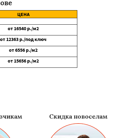
ове
ЦЕНА
от
16540
р./м2
от
12363
р./под ключ
от
6556
р./м2
от
15656
р./м2
зчикам
Скидка новоселам