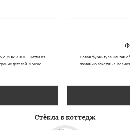
Ф
avio MORSADUE+. Петли из
Новая фурнитура Hautau об
трение деталей. Можно
желанию заказчика, возмож
×
×
м по
УЗНАТЬ ПОДРОБНЕЕ
нам
Стёкла в коттедж