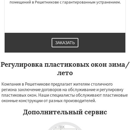
×
×
помещений в Решетникове с гарантированным устранением.
Работаем по
УЗНАТЬ ПОДРОБНЕЕ
регионам
Родники
Свердловск
Северный
Софрино
Томилино
Тучково
Уваровка
Удельная
Фосфоритный
Фряново
ЗАКАЗАТЬ
Хорлово
Черкизово
Черусти
Шаховская
Даю согласие на обработку персональных данных
Регулировка пластиковых окон зима/
лето
Компания в Решетникове предлагает жителям столичного
региона заключение договоров на обслуживание и регулировку
пластиковых окон. Наши специалисты обслуживают пластиковые
оконные конструкции от разных производителей.
Дополнительный сервис