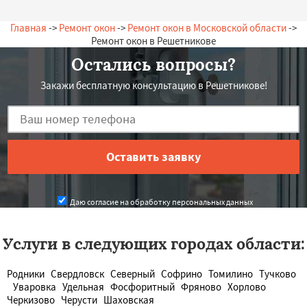
Главная
->
Ремонт окон
->
Ремонт окон в Московской области
->
Ремонт окон в Решетникове
Остались вопросы?
Закажи бесплатную консультацию в Решетникове!
Даю согласие на обработку персональных данных
Услуги в следующих городах области:
Родники
Свердловск
Северный
Софрино
Томилино
Тучково
Уваровка
Удельная
Фосфоритный
Фряново
Хорлово
Черкизово
Черусти
Шаховская