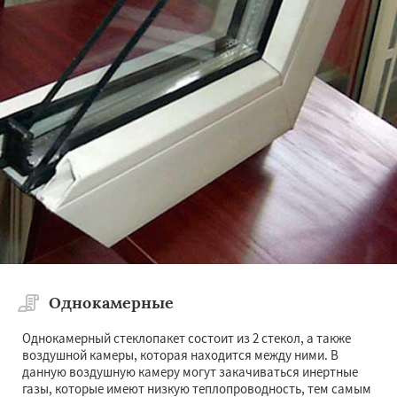
×
×
Работаем по
регионам
Рошаль
Рузф
Сергиев Посад
Серпухов
Солнечногорск
Купавна
Ступино
Талдом
Фрязино
Химки
Хотьково
Даю согласие на обработку персональных данных
Черноголовка
Чехов
Шатура
Щелково
Электрогорск
Электросталь
Электроугли
Яхрома
Андреево
Белоомут
Бобров
Богородское
Однокамерные
Большие Вяземы
Быково
Вербилки
Восход
Деденево
Жилево
Загорянский
Запрудная
Заречье
Зеленоградск
Однокамерный стеклопакет состоит из 2 стекол, а также
Измайлово
Икша
Ильинский
Красково
воздушной камеры, которая находится между ними. В
Лесной
Лесной Городок
Лопатино
данную воздушную камеру могут закачиваться инертные
газы, которые имеют низкую теплопроводность, тем самым