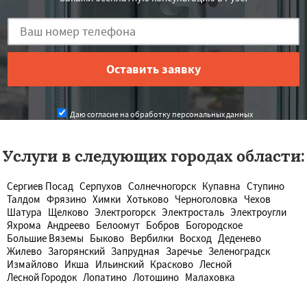
Даю согласие на обработку персональных данных
Услуги в следующих городах области:
Сергиев Посад
Серпухов
Солнечногорск
Купавна
Ступино
Талдом
Фрязино
Химки
Хотьково
Черноголовка
Чехов
Шатура
Щелково
Электрогорск
Электросталь
Электроугли
Яхрома
Андреево
Белоомут
Бобров
Богородское
Большие Вяземы
Быково
Вербилки
Восход
Деденево
Жилево
Загорянский
Запрудная
Заречье
Зеленоградск
Измайлово
Икша
Ильинский
Красково
Лесной
Лесной Городок
Лопатино
Лотошино
Малаховка