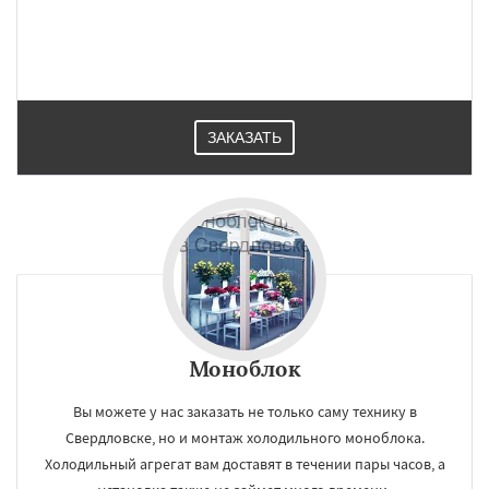
ЗАКАЗАТЬ
×
×
Работаем по
УЗНАТЬ ПОДРОБНЕЕ
регионам
Северный
Софрино
Томилино
Тучково
Уваровка
Удельная
Фосфоритный
Моноблок
Фряново
Хорлово
Черкизово
Черусти
Шаховская
Вы можете у нас заказать не только саму технику в
Даю согласие на обработку персональных данных
Свердловске, но и монтаж холодильного моноблока.
Холодильный агрегат вам доставят в течении пары часов, а