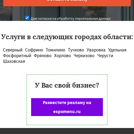
Даю согласие на обработку персональных данных
Услуги в следующих городах области:
Северный
Софрино
Томилино
Тучково
Уваровка
Удельная
Фосфоритный
Фряново
Хорлово
Черкизово
Черусти
Шаховская
У Вас свой бизнес?
Разместите рекламу на
expomenu.ru