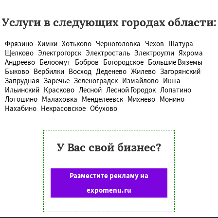
Услуги в следующих городах области:
Фрязино
Химки
Хотьково
Черноголовка
Чехов
Шатура
Щелково
Электрогорск
Электросталь
Электроугли
Яхрома
Андреево
Белоомут
Бобров
Богородское
Большие Вяземы
Быково
Вербилки
Восход
Деденево
Жилево
Загорянский
Запрудная
Заречье
Зеленоградск
Измайлово
Икша
Ильинский
Красково
Лесной
Лесной Городок
Лопатино
Лотошино
Малаховка
Менделеевск
Михнево
Монино
Нахабино
Некрасовское
Обухово
У Вас свой бизнес?
Разместите рекламу на
expomenu.ru