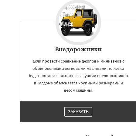
Внедорожники
Если провести сравнение джипов и минивэнов с
обыкновенными легковыми машинами, то легко
будет понять: сложность эвакуации внедорожников
в Талдоме объясняется крупными размерами и
Работае
весом машины.
регио
Фрязино
Химки
ЗАКАЗАТЬ
Чехов
Шатура
Электросталь
Эл
Андреево
Белоо
Большие Вязем