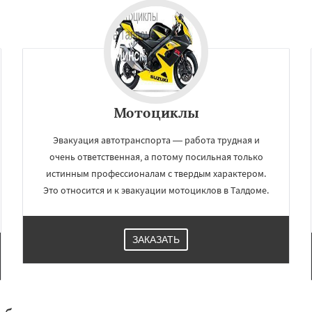
Мотоциклы
Эвакуация автотранспорта — работа трудная и
очень ответственная, а потому посильная только
истинным профессионалам с твердым характером.
×
×
Это относится и к эвакуации мотоциклов в Талдоме.
м по
УЗНАТЬ ПОДРОБНЕЕ
нам
ЗАКАЗАТЬ
Хотьково
Черноголовка
Щелково
Электрогорск
ектроугли
Яхрома
мут
Бобров
Богородское
ы
Быково
Вербилки