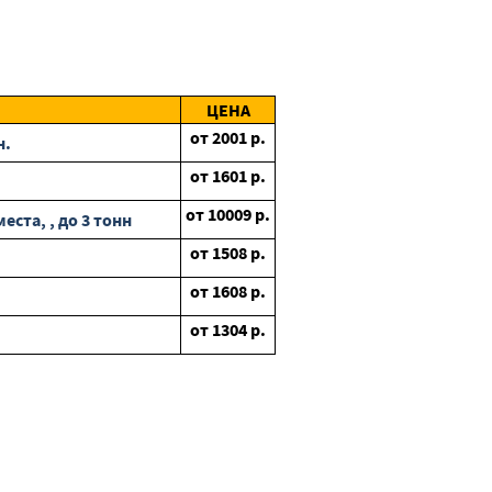
ЦЕНА
от
2001
р.
н.
от
1601
р.
от
10009
р.
ста, , до 3 тонн
от
1508
р.
от
1608
р.
от
1304
р.