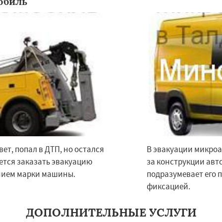
обиль
о
Жилево
Загорянский
Даю согласие на обработку персональных данных
чье
Зеленоградск
а
Ильинский
Красково
ородок
Лопатино
ховка
Менделеевск
о
Нахабино
бухово
вет, попал в ДТП, но остался
В эвакуации микроа
уется заказать эвакуацию
за конструкции авт
ением марки машины.
подразумевает его 
фиксацией.
ДОПОЛНИТЕЛЬНЫЕ УСЛУГИ