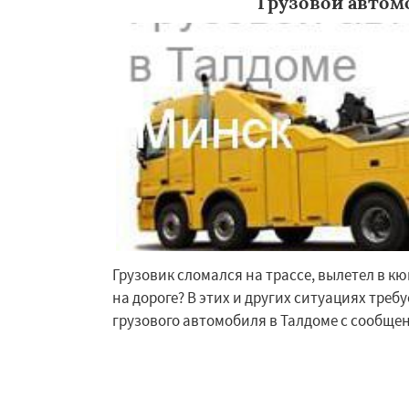
Грузовой автом
Восход
Деденев
Запрудная
Заре
Измайлово
Икш
Лесной
Лесной Г
Лотошино
Мала
Михнево
Монин
Некрасовское
О
Грузовик сломался на трассе, вылетел в кю
на дороге? В этих и других ситуациях треб
грузового автомобиля в Талдоме с сообщ