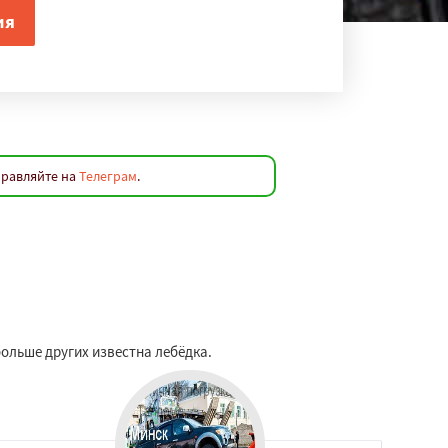
правляйте на
Телеграм
.
ольше других известна лебёдка.