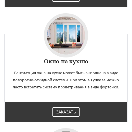
×
×
Работаем по
УЗНАТЬ ПОДРОБНЕЕ
регионам
Уваровка
Удельная
Фосфоритный
Фряново
Хорлово
Черкизово
Черусти
Шаховская
Окно на кухню
Вентиляция окна на кухне может быть выполнена в виде
Даю согласие на обработку персональных данных
поворотно-откидной системы. При этом в Тучкове можно
часто встретить систему проветривания в виде форточки.
ЗАКАЗАТЬ