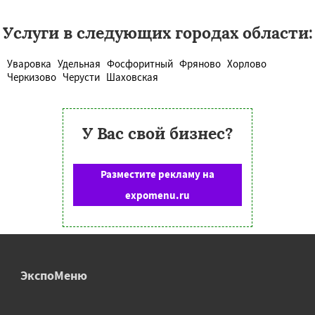
Услуги в следующих городах области:
Уваровка
Удельная
Фосфоритный
Фряново
Хорлово
Черкизово
Черусти
Шаховская
У Вас свой бизнес?
Разместите рекламу на
expomenu.ru
ЭкспоМеню