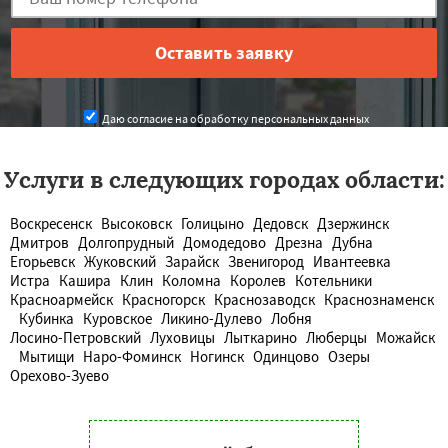
Даю согласие на обработку персональных данных
Услуги в следующих городах области:
Воскресенск
Высоковск
Голицыно
Дедовск
Дзержинск
Дмитров
Долгопрудный
Домодедово
Дрезна
Дубна
Егорьевск
Жуковский
Зарайск
Звенигород
Ивантеевка
Истра
Кашира
Клин
Коломна
Королев
Котельники
Красноармейск
Красногорск
Краснозаводск
Краснознаменск
Кубинка
Куровское
Ликино-Дулево
Лобня
Лосино-Петровский
Луховицы
Лыткарино
Люберцы
Можайск
Мытищи
Наро-Фоминск
Ногинск
Одинцово
Озеры
Орехово-Зуево