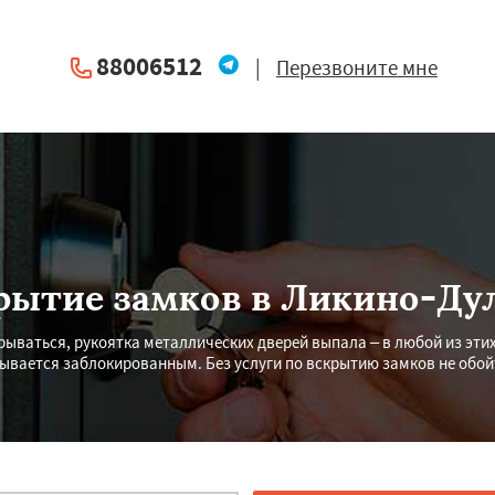
88006512
|
Перезвоните мне
рытие замков в Ликино-Ду
ываться, рукоятка металлических дверей выпала – в любой из эти
ывается заблокированным. Без услуги по вскрытию замков не обой