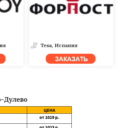
дия
Tesa, Испания
-Дулево
ЦЕНА
от
1019
р.
от
1023
р.